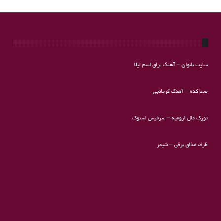
سایت بانوان
–
آهنگ برای اسم لیلا
صداکده
–
آهنگ کرمانجی
تورک مال ارومیه
–
سرفیس استوک
ظرف غذای برقی
–
شیمر