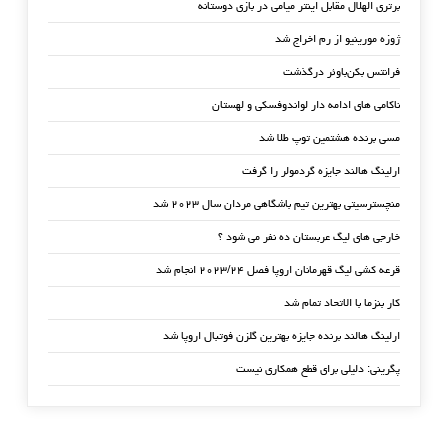
برتری الهلال مقابل اینتر میامی در بازی دوستانه
ژوزه مورینیو از رم اخراج شد
فرانتس بکن‌باوئر درگذشت
ناکامی های ادامه دار لواندوفسکی و لهستان
مسی برنده هشتمین توپ طلا شد
ارلینگ هالند جایزه گردمولر را گرفت
منچسترسیتی بهترین تیم باشگاهی مردان سال ۲۰۲۳ شد
خارجی های لیگ عربستان ده نفر می شود ؟
قرعه کشی لیگ قهرمانان اروپا فصل ۲۰۲۳/۲۴ انجام شد
کار بنزما با الاتحاد تمام شد
ارلینگ هالند برنده جایزه بهترین گلزن فوتبال اروپا شد
پگرینی: دلیلی برای قطع همکاری نیست