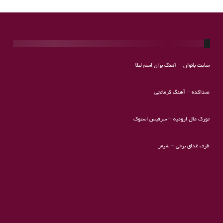
سایت بانوان
–
آهنگ برای اسم لیلا
صداکده
–
آهنگ کرمانجی
تورک مال ارومیه
–
سرفیس استوک
ظرف غذای برقی
–
شیمر