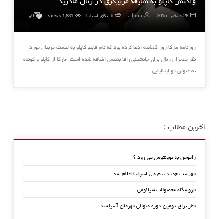
واکنش کاپلو به شایعه مربیگری در رئال مادرید
۰
26 دسامبر, 2015
admin
لا لیگای اسپانیا
1,631 views
0
روزنامه مارکا روز گذشته ادعا کرده بود که نام فابیو کاپلو به لیست مربیان مورد
نظر مدیران رئال برای جانشینی رافا بنیتس اضافه شده است. مارکا از کاپلو و کونته
به عنوان دو ایتالیایی …
آخرین مطالب :
راموس به یوونتوس می رود ؟
فهرست جدید تیم ملی اسپانیا اعلام شد
فروشگاه محصولات شیائومی
قطر برای دومین دوره متوالی قهرمان آسیا شد