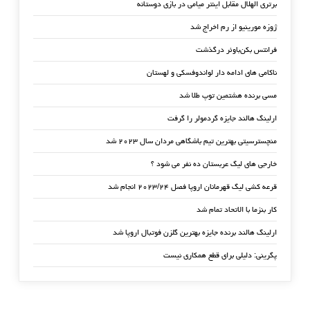
برتری الهلال مقابل اینتر میامی در بازی دوستانه
ژوزه مورینیو از رم اخراج شد
فرانتس بکن‌باوئر درگذشت
ناکامی های ادامه دار لواندوفسکی و لهستان
مسی برنده هشتمین توپ طلا شد
ارلینگ هالند جایزه گردمولر را گرفت
منچسترسیتی بهترین تیم باشگاهی مردان سال ۲۰۲۳ شد
خارجی های لیگ عربستان ده نفر می شود ؟
قرعه کشی لیگ قهرمانان اروپا فصل ۲۰۲۳/۲۴ انجام شد
کار بنزما با الاتحاد تمام شد
ارلینگ هالند برنده جایزه بهترین گلزن فوتبال اروپا شد
پگرینی: دلیلی برای قطع همکاری نیست