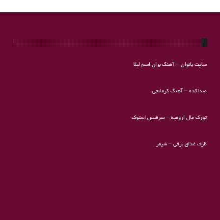
سایت بانوان
–
آهنگ برای اسم لیلا
صداکده
–
آهنگ کرمانجی
تورک مال ارومیه
–
سرفیس استوک
ظرف غذای برقی
–
شیمر