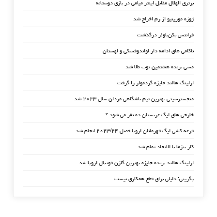
برتری الهلال مقابل اینتر میامی در بازی دوستانه
ژوزه مورینیو از رم اخراج شد
فرانتس بکن‌باوئر درگذشت
ناکامی های ادامه دار لواندوفسکی و لهستان
مسی برنده هشتمین توپ طلا شد
ارلینگ هالند جایزه گردمولر را گرفت
منچسترسیتی بهترین تیم باشگاهی مردان سال ۲۰۲۳ شد
خارجی های لیگ عربستان ده نفر می شود ؟
قرعه کشی لیگ قهرمانان اروپا فصل ۲۰۲۳/۲۴ انجام شد
کار بنزما با الاتحاد تمام شد
ارلینگ هالند برنده جایزه بهترین گلزن فوتبال اروپا شد
پگرینی: دلیلی برای قطع همکاری نیست