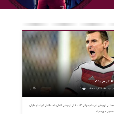
افظی می کند
۰
یتالیا
1,875 views
0
میرسلاو کلوزه مهاجم سابق تیم ملی آلمان که بعد از قهرمانی در جام جهانی ۲۰۱۴ از تیم ملی آلمان خداحافظی کرد، در پایان
یستمین دوره جام …