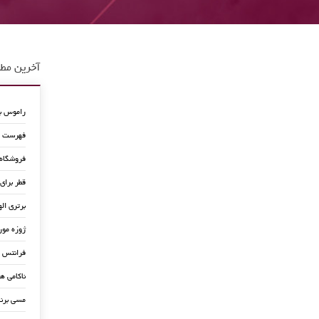
آخرین مطا
راموس به
فهرست جد
فروشگاه
قطر برای
برتری اله
ژوزه مور
فرانتس ب
ناکامی ه
مسی برن