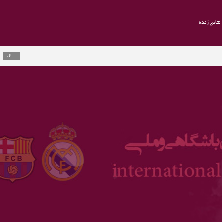
نتایج زنده
راموس به یوون
2 سال
ارلینگ هالند ج
3 سال