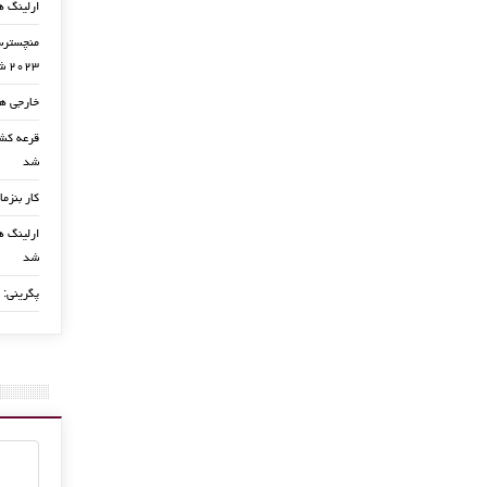
ارلینگ ه
منچسترسی
۲۰۲۳ شد
خارجی ها
شد
کار بنزما
ارلینگ ها
شد
پگرینی: 