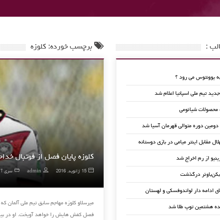
لب :
برچسب خورده: کلوزه
 یوونتوس می رود ؟
ید تیم ملی اسپانیا اعلام شد
 محصولات شیائومی
 دومین دوره متوالی قهرمان آسیا شد
لال مقابل اینتر میامی در بازی دوستانه
کلوزه پایان فصل از فوتبال خداح
ینیو از رم اخراج شد
15 ژانویه, 2016
admin
سری آ ا
کن‌باوئر درگذشت
ای ادامه دار لواندوفسکی و لهستان
ده هشتمین توپ طلا شد
فصل کفش هایش را خواهد آویخت. او در ب