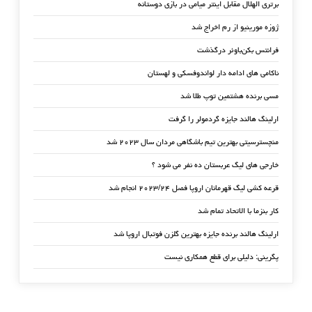
برتری الهلال مقابل اینتر میامی در بازی دوستانه
ژوزه مورینیو از رم اخراج شد
فرانتس بکن‌باوئر درگذشت
ناکامی های ادامه دار لواندوفسکی و لهستان
مسی برنده هشتمین توپ طلا شد
ارلینگ هالند جایزه گردمولر را گرفت
منچسترسیتی بهترین تیم باشگاهی مردان سال ۲۰۲۳ شد
خارجی های لیگ عربستان ده نفر می شود ؟
قرعه کشی لیگ قهرمانان اروپا فصل ۲۰۲۳/۲۴ انجام شد
کار بنزما با الاتحاد تمام شد
ارلینگ هالند برنده جایزه بهترین گلزن فوتبال اروپا شد
پگرینی: دلیلی برای قطع همکاری نیست