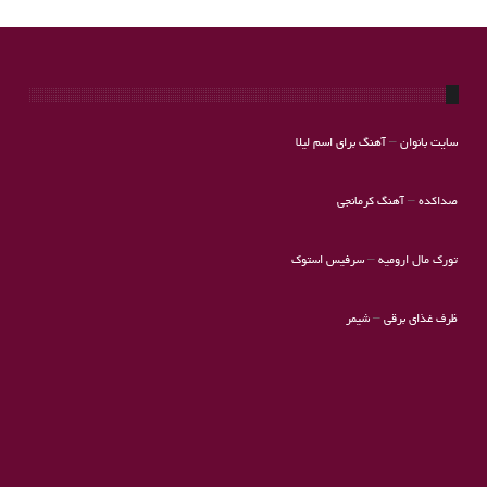
سایت بانوان
–
آهنگ برای اسم لیلا
صداکده
–
آهنگ کرمانجی
تورک مال ارومیه
–
سرفیس استوک
ظرف غذای برقی
–
شیمر