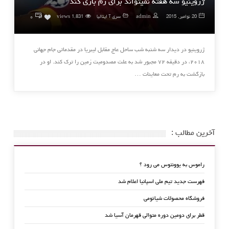
ژروینیو سه هفته نمیتواند برای رم بازی کند
۰
20 نوامبر, 2015
admin
سری آ ایتالیا
1,831 views
0
ژروینیو در دیدار سه شنبه شب ساحل عاج مقابل لیبریا در مقدماتی جام جهانی
‏‏۲۰۱۸، در دقیقه ۷۲ مجبور شد به علت مصدومیت زمین را ترک کند.‏ او در
بازگشت به رم تحت معاینات …
آخرین مطالب :
راموس به یوونتوس می رود ؟
فهرست جدید تیم ملی اسپانیا اعلام شد
فروشگاه محصولات شیائومی
قطر برای دومین دوره متوالی قهرمان آسیا شد