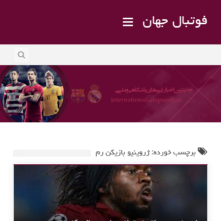
فوتبال جهان
برچسب خورده: ژروینیو بازیکن رم