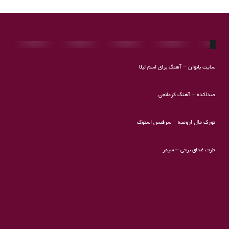
سایت بانوان
–
آهنگ برای اسم لیلا
صداکده
–
آهنگ کرمانجی
تورک مال ارومیه
–
سرفیس استوک
ظرف غذای برقی
–
شیمر