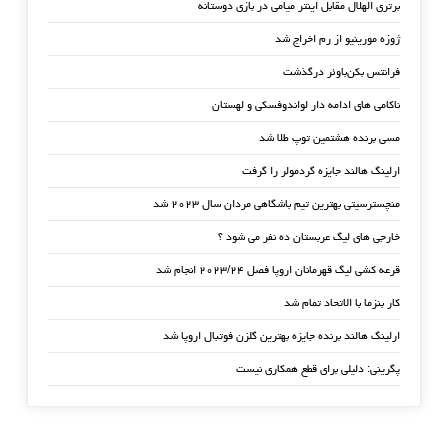
برتری الهلال مقابل اینتر میامی در بازی دوستانه
ژوزه مورینیو از رم اخراج شد
فرانتس بکن‌باوئر درگذشت
ناکامی های ادامه دار لواندوفسکی و لهستان
مسی برنده هشتمین توپ طلا شد
ارلینگ هالند جایزه گردمولر را گرفت
منچسترسیتی بهترین تیم باشگاهی مردان سال ۲۰۲۳ شد
خارجی های لیگ عربستان ده نفر می شود ؟
قرعه کشی لیگ قهرمانان اروپا فصل ۲۰۲۳/۲۴ انجام شد
کار بنزما با الاتحاد تمام شد
ارلینگ هالند برنده جایزه بهترین گلزن فوتبال اروپا شد
پگرینی: دلیلی برای قطع همکاری نیست