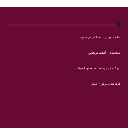
سایت بانوان
–
آهنگ برای اسم لیلا
صداکده
–
آهنگ کرمانجی
تورک مال ارومیه
–
سرفیس استوک
ظرف غذای برقی
–
شیمر