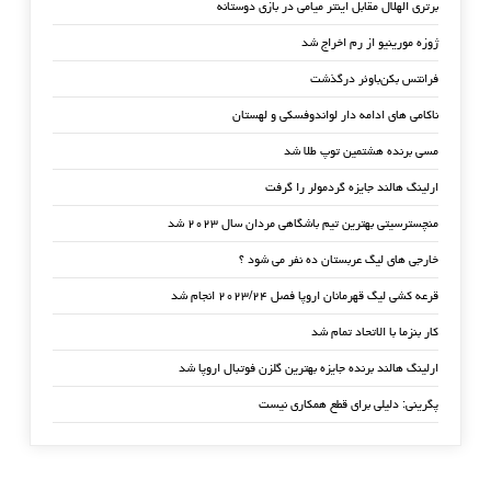
برتری الهلال مقابل اینتر میامی در بازی دوستانه
ژوزه مورینیو از رم اخراج شد
فرانتس بکن‌باوئر درگذشت
ناکامی های ادامه دار لواندوفسکی و لهستان
مسی برنده هشتمین توپ طلا شد
ارلینگ هالند جایزه گردمولر را گرفت
منچسترسیتی بهترین تیم باشگاهی مردان سال ۲۰۲۳ شد
خارجی های لیگ عربستان ده نفر می شود ؟
قرعه کشی لیگ قهرمانان اروپا فصل ۲۰۲۳/۲۴ انجام شد
کار بنزما با الاتحاد تمام شد
ارلینگ هالند برنده جایزه بهترین گلزن فوتبال اروپا شد
پگرینی: دلیلی برای قطع همکاری نیست