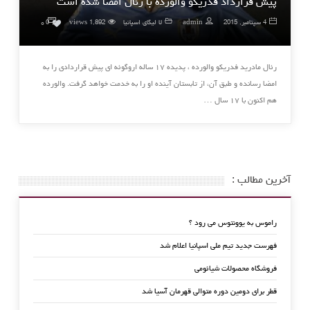
پیش قرارداد فدریکو والورده با رئال امضا شده است
۰
4 سپتامبر, 2015
admin
لا لیگای اسپانیا
1,892 views
0
رئال مادرید فدریکو والورده ، پدیده ۱۷ ساله اروگوئه ای پیش قراردادی را به
امضا رسانده و طبق آن، از تابستان آینده او را به خدمت خواهد گرفت. والورده
هم اکنون با ۱۷ سال …
آخرین مطالب :
راموس به یوونتوس می رود ؟
فهرست جدید تیم ملی اسپانیا اعلام شد
فروشگاه محصولات شیائومی
قطر برای دومین دوره متوالی قهرمان آسیا شد