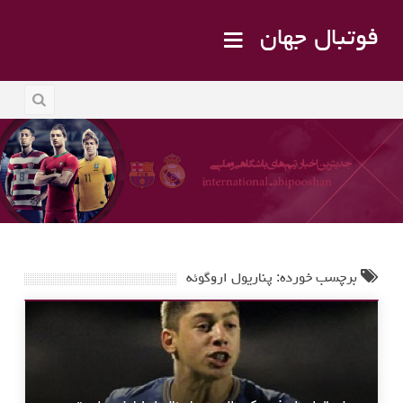
فوتبال جهان
برچسب خورده: پناریول اروگوئه