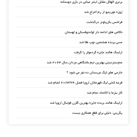
برتری الهلال مقابل اینتر میامی در بازی دوستانه
ژوزه مورینیو از رم اخراج شد
فرانتس بکن‌باوئر درگذشت
ناکامی های ادامه دار لواندوفسکی و لهستان
مسی برنده هشتمین توپ طلا شد
ارلینگ هالند جایزه گردمولر را گرفت
منچسترسیتی بهترین تیم باشگاهی مردان سال ۲۰۲۳ شد
خارجی های لیگ عربستان ده نفر می شود ؟
قرعه کشی لیگ قهرمانان اروپا فصل ۲۰۲۳/۲۴ انجام شد
کار بنزما با الاتحاد تمام شد
ارلینگ هالند برنده جایزه بهترین گلزن فوتبال اروپا شد
پگرینی: دلیلی برای قطع همکاری نیست