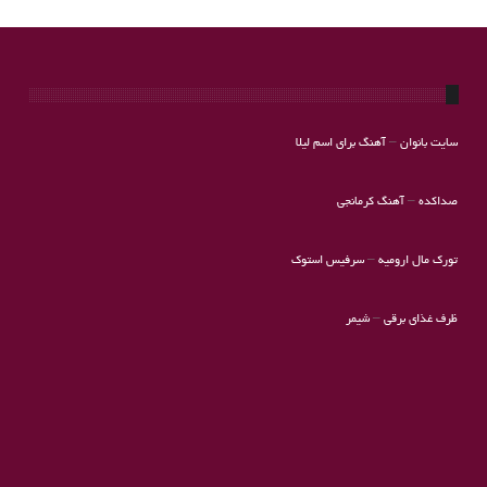
سایت بانوان
–
آهنگ برای اسم لیلا
صداکده
–
آهنگ کرمانجی
تورک مال ارومیه
–
سرفیس استوک
ظرف غذای برقی
–
شیمر