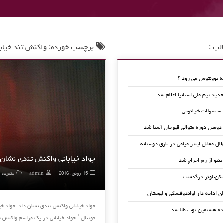
لب :
برچسب خورده: واکنش تند خیابا
 یوونتوس می رود ؟
ید تیم ملی اسپانیا اعلام شد
 محصولات شیائومی
 دومین دوره متوالی قهرمان آسیا شد
لال مقابل اینتر میامی در بازی دوستانه
جواد خیابانی واکنش تندی نشان 
ینیو از رم اخراج شد
15 ژوئن, 2016
admin
متفرقه ف
کن‌باوئر درگذشت
ای ادامه دار لواندوفسکی و لهستان
جواد خیابانی واکنش تندی نشان داد جواد خیا
ده هشتمین توپ طلا شد
فوتبال ٬ جواد خیابانی در یک مراسم واکنش تندی نشان داد و به …