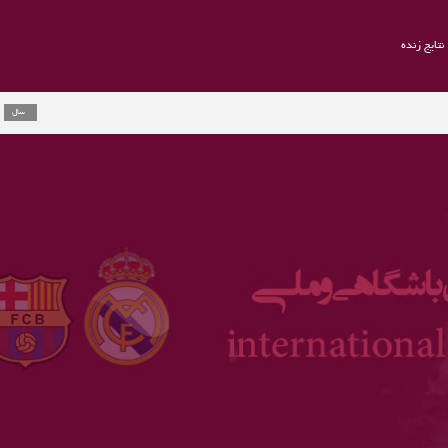
نتایج زنده
راموس به یوو
2 سال
ارلینگ هالند 
3 سال