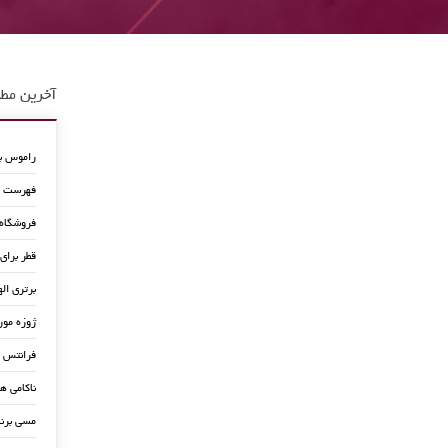
آخرین مطا
راموس به
فهرست جد
فروشگاه
قطر برای
برتری اله
ژوزه مور
فرانتس ب
ناکامی ه
مسی برن