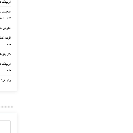
ارلینگ ه
منچسترسی
۲۰۲۳ شد
خارجی ها
شد
کار بنزما
ارلینگ ها
شد
پگرینی: 