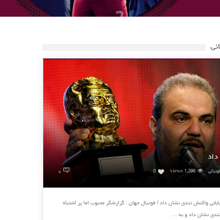
نی
داد
۰
وتبالی
1,396 views
0
بانی واکنش تندی نشان داد / فوتبال جهان : گزارشگر محبوب اما پر اشتباه