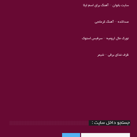
سایت بانوان
–
آهنگ برای اسم لیلا
صداکده
–
آهنگ کرمانجی
تورک مال ارومیه
–
سرفیس استوک
ظرف غذای برقی
–
شیمر
جستجو داخل سایت :