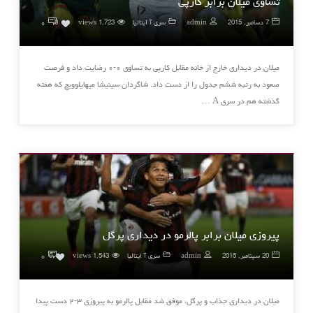
تساوی میلان برابر کارپی
۰
7 دسامبر, 2015
admin
سری آ ایتالیا
1,723 views
0
میلان در دیداری خارج از خانه مقابل کارپی به تساوی ۰-۰ رضایت داد و فرصت
صعود به رتبه ششم جدول را از دست داد. شاگردان سینیشا میهایلوویچ که هفته
گذشته هم در سری A …
پیروزی میلان برابر پالرمو در دیداری پرگل
۰
20 سپتامبر, 2015
admin
سری آ ایتالیا
1,543 views
0
میلان در دیداری جذاب و پرگل، موفق شد مقابل پالرمو به پیروزی ۳-۲ دست پیدا