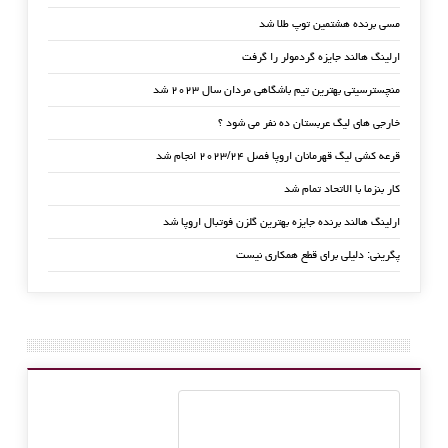
مسی برنده هشتمین توپ طلا شد
ارلینگ هالند جایزه گردمولر را گرفت
منچسترسیتی بهترین تیم باشگاهی مردان سال ۲۰۲۳ شد
خارجی های لیگ عربستان ده نفر می شود ؟
قرعه کشی لیگ قهرمانان اروپا فصل ۲۰۲۳/۲۴ انجام شد
کار بنزما با الاتحاد تمام شد
ارلینگ هالند برنده جایزه بهترین گلزن فوتبال اروپا شد
پگرینی: دلیلی برای قطع همکاری نیست