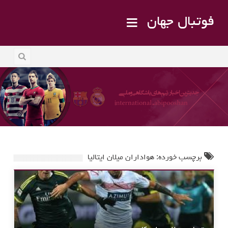
فوتبال جهان
برچسب خورده: هواداران میلان ایتالیا