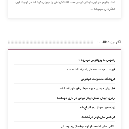
کند. پالرمو در این دیدار دو بار عقب افتادگی اش را جبران کرد اما در نهایت ‏این
شاگردان سینیشا …
آخرین مطالب :
راموس به یوونتوس می رود ؟
فهرست جدید تیم ملی اسپانیا اعلام شد
فروشگاه محصولات شیائومی
قطر برای دومین دوره متوالی قهرمان آسیا شد
برتری الهلال مقابل اینتر میامی در بازی دوستانه
ژوزه مورینیو از رم اخراج شد
فرانتس بکن‌باوئر درگذشت
ناکامی های ادامه دار لواندوفسکی و لهستان