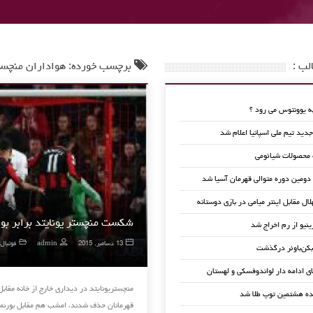
لب :
برچسب خورده: هواداران منچست
 یوونتوس می رود ؟
ید تیم ملی اسپانیا اعلام شد
 محصولات شیائومی
 دومین دوره متوالی قهرمان آسیا شد
لال مقابل اینتر میامی در بازی دوستانه
شکست منچستر یونایتد برابر بو
ینیو از رم اخراج شد
13 دسامبر, 2015
admin
فوتبال
کن‌باوئر درگذشت
ای ادامه دار لواندوفسکی و لهستان
ده هشتمین توپ طلا شد
قهرمانان حذف شدند، امشب هم مقابل بورن