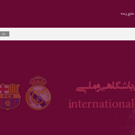
نتایج زنده
راموس به یوونت
2 سال
ارلینگ هالند جا
3 سال