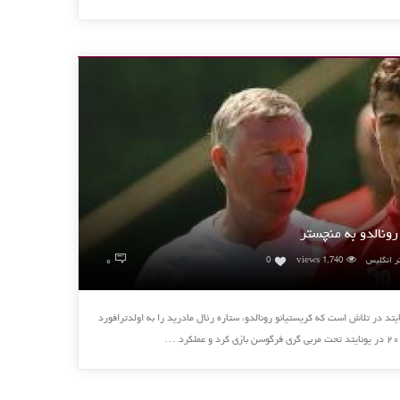
ونالدو به منچستر
۰
ر انگلیس
1,740 views
0
 در تلاش است که کریستیانو رونالدو، ستاره رئال مادرید را به اولدترافورد