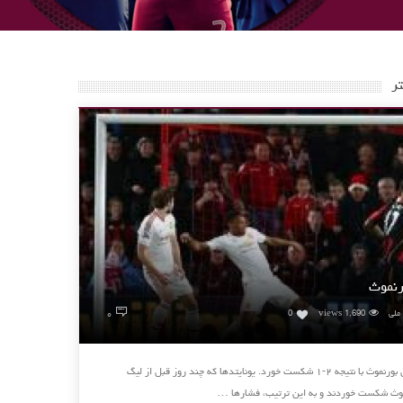
ر
رنموث
۰
 ملی
1,690 views
0
منچستریونایتد در دیداری خارج از خانه مقابل بورنموث با نتیجه ۲-۱ شکست خورد. یونایتدها که چند روز قبل از لیگ
موث شکست خوردند و به این ترتیب، فشارها …