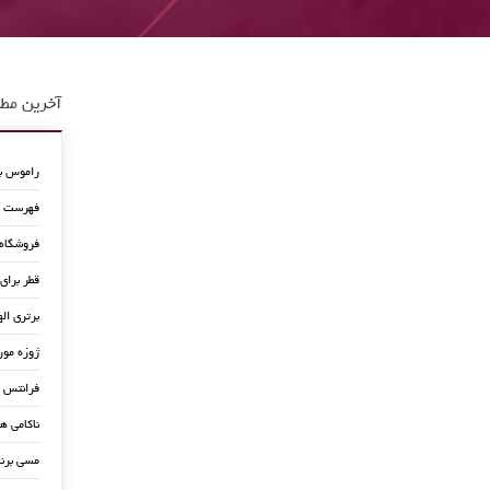
آخرین مطا
راموس به
فهرست جد
فروشگاه
قطر برای
برتری اله
ژوزه مور
فرانتس ب
ناکامی ه
مسی برن