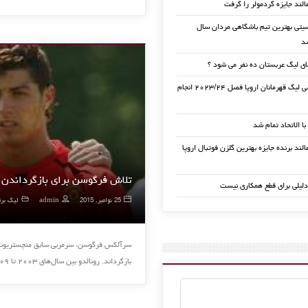
الند جایزه گردمولر را گرفت
تی بهترین تیم باشگاهی مردان سال
ی لیگ عربستان ده نفر می شود ؟
قرعه کشی لیگ قهرمانان اروپا فصل ۲۰۲۳/۲۴ انجام
 با الاتحاد تمام شد
لند برنده جایزه بهترین گلزن فوتبال اروپا
تلاش فرگوسن برای بازگرداندن ر
دلیلی برای قطع همکاری نیست
25 نوامبر, 2015
admin
لیگ برت
سرآلکس فرگوسن، سرمربی سابق منچستریونایتد
بازگرداند. رونالدو بین سال‌های ۲۰۰۳ تا ۲۰۰۹ در یونایتد تحت مربی گری فرگوسن بازی کرد و عملکرد …