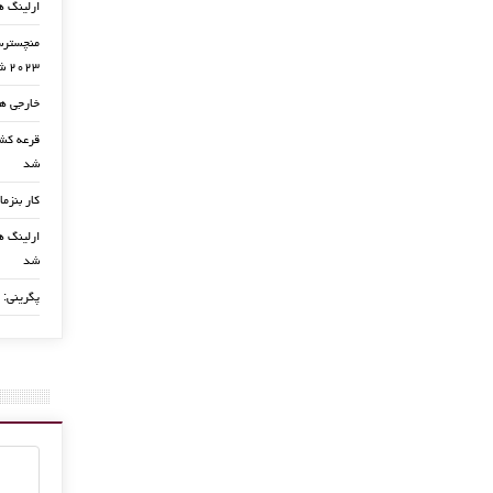
ارلینگ ه
منچسترسی
۲۰۲۳ شد
خارجی ها
شد
کار بنزما
ارلینگ ها
شد
پگرینی: 