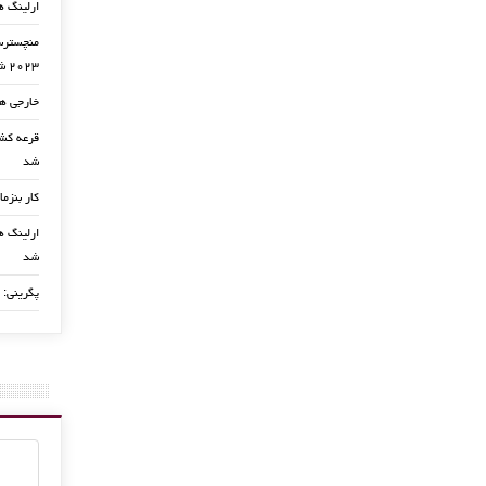
ارلینگ ه
منچسترسی
۲۰۲۳ شد
خارجی ها
شد
کار بنزما
ارلینگ ها
شد
پگرینی: 