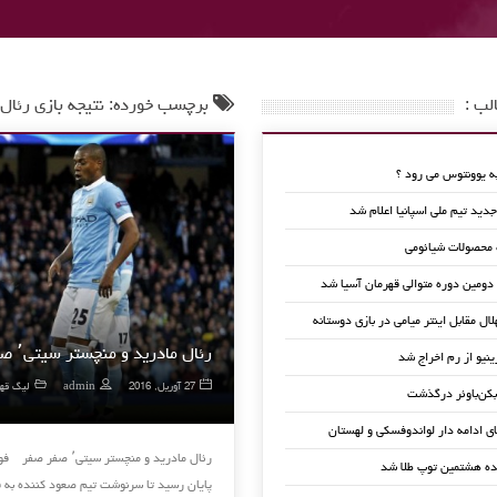
لب :
برچسب خورده: نتیجه بازی رئال
 یوونتوس می رود ؟
ید تیم ملی اسپانیا اعلام شد
 محصولات شیائومی
 دومین دوره متوالی قهرمان آسیا شد
لال مقابل اینتر میامی در بازی دوستانه
رئال مادرید و منچستر سیتی٬ صفر صفر
ینیو از رم اخراج شد
27 آوریل, 2016
admin
لیگ قهرم
کن‌باوئر درگذشت
ای ادامه دار لواندوفسکی و لهستان
ده هشتمین توپ طلا شد
پایان رسید تا سرنوشت تیم صعود کننده به 