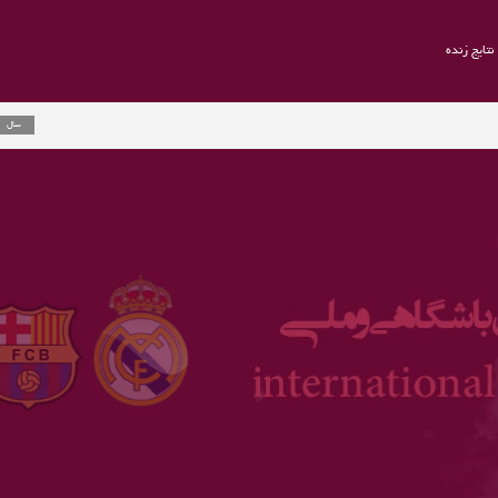
نتایج زنده
راموس به یو
2 سال
ارلینگ هالند
3 سال