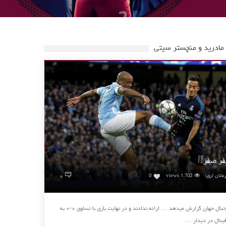
 مادرید و منچستر سیتی
۰
انان اروپا
1,703 views
0
رئال مادرید و منچستر سیتی٬ صفر صفر فوتبال جهان گزارش میدهد … ارائه ندادند و در نهایت بازی با ‏تساوی ۰-۰ به
فینال در دیدار …