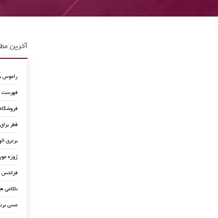
آخرین مطا
راموس به
فهرست جد
فروشگاه
قطر برای
برتری اله
ژوزه مور
فرانتس ب
ناکامی ه
مسی برن