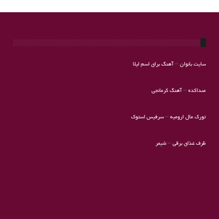
سایت بانوان
–
آهنگ برای اسم لیلا
صداکده
–
آهنگ کرمانجی
تورک مال ارومیه
–
سرفیس استوک
ظرف غذای برقی
–
شیمر