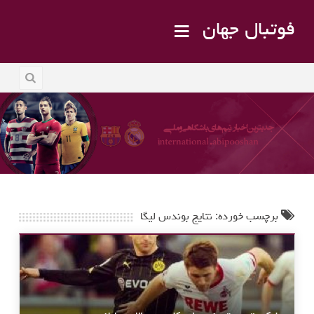
فوتبال جهان
برچسب خورده: نتایج بوندس لیگا