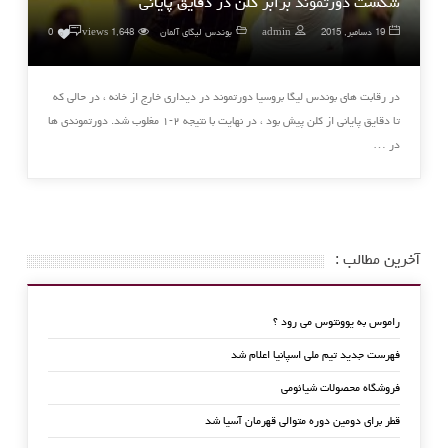
شکست دورتموند برابر کلن در دقایق پایانی
۰
19 دسامبر, 2015
admin
بوندس لیگای آلمان
1,648 views
0
در رقابت های بوندس لیگا بروسیا دورتموند در دیداری خارج از خانه ، در حالی که
تا دقایق پایانی از کلن پیش بود ، در نهایت با نتیجه ۲-۱ مغلوب شد. دورتموندی ها
در …
آخرین مطالب :
راموس به یوونتوس می رود ؟
فهرست جدید تیم ملی اسپانیا اعلام شد
فروشگاه محصولات شیائومی
قطر برای دومین دوره متوالی قهرمان آسیا شد