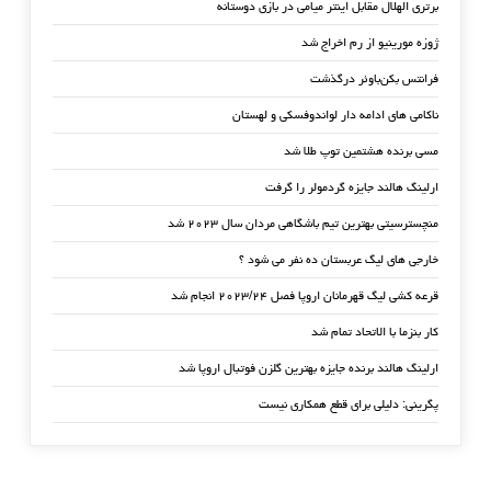
برتری الهلال مقابل اینتر میامی در بازی دوستانه
ژوزه مورینیو از رم اخراج شد
فرانتس بکن‌باوئر درگذشت
ناکامی های ادامه دار لواندوفسکی و لهستان
مسی برنده هشتمین توپ طلا شد
ارلینگ هالند جایزه گردمولر را گرفت
منچسترسیتی بهترین تیم باشگاهی مردان سال ۲۰۲۳ شد
خارجی های لیگ عربستان ده نفر می شود ؟
قرعه کشی لیگ قهرمانان اروپا فصل ۲۰۲۳/۲۴ انجام شد
کار بنزما با الاتحاد تمام شد
ارلینگ هالند برنده جایزه بهترین گلزن فوتبال اروپا شد
پگرینی: دلیلی برای قطع همکاری نیست