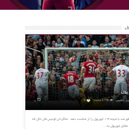
ول
رپول
۰
رتر انگلیس
1,778 views
0
منچستریونایتد در دیداری تماشایی و برتر موفق شد با نتیجه ۳-۱ لیورپول را از شکست دهد . شاگردان لوئیس فان خال که
قابل ‏لیورپول به …