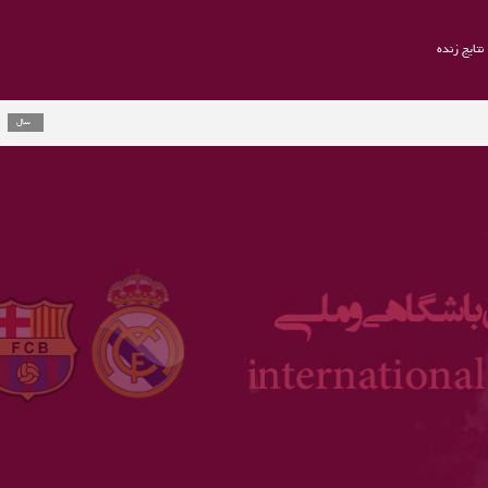
نتایج زنده
راموس به یوو
2 سال
ارلینگ هالند 
3 سال