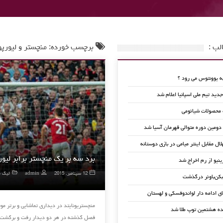
لب :
برچسب خورده: منچستر و لیورپ
 یوونتوس می رود ؟
ید تیم ملی اسپانیا اعلام شد
 محصولات شیائومی
 دومین دوره متوالی قهرمان آسیا شد
لال مقابل اینتر میامی در بازی دوستانه
برد سه بر یک منچستر برابر لیو
ینیو از رم اخراج شد
12 سپتامبر, 2015
admin
لیگ ب
کن‌باوئر درگذشت
ای ادامه دار لواندوفسکی و لهستان
ده هشتمین توپ طلا شد
فصل گذشته در هر دو دیدار رفت و برگشت م