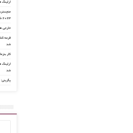
ارلینگ ه
منچسترسی
۲۰۲۳ شد
خارجی ها
شد
کار بنزما
ارلینگ ها
شد
پگرینی: 