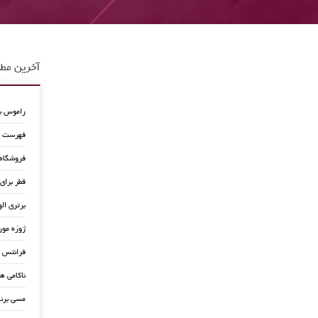
آخرین مطا
راموس به
فهرست جد
فروشگاه
قطر برای
برتری اله
ژوزه مور
فرانتس ب
ناکامی ه
مسی برن