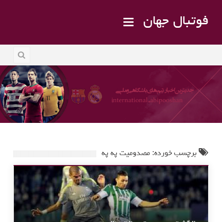
فوتبال جهان
برچسب خورده: مصدومیت په په