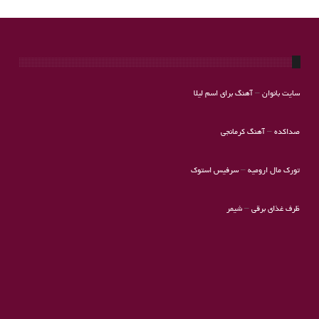
سایت بانوان
–
آهنگ برای اسم لیلا
صداکده
–
آهنگ کرمانجی
تورک مال ارومیه
–
سرفیس استوک
ظرف غذای برقی
–
شیمر