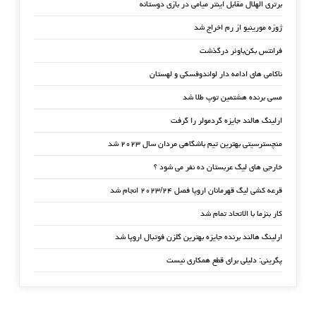
برتری الهلال مقابل اینتر میامی در بازی دوستانه
ژوزه مورینیو از رم اخراج شد
فرانتس بکن‌باوئر درگذشت
ناکامی های ادامه دار لواندوفسکی و لهستان
مسی برنده هشتمین توپ طلا شد
ارلینگ هالند جایزه گردمولر را گرفت
منچسترسیتی بهترین تیم باشگاهی مردان سال ۲۰۲۳ شد
خارجی های لیگ عربستان ده نفر می شود ؟
قرعه کشی لیگ قهرمانان اروپا فصل ۲۰۲۳/۲۴ انجام شد
کار بنزما با الاتحاد تمام شد
ارلینگ هالند برنده جایزه بهترین گلزن فوتبال اروپا شد
پگرینی: دلیلی برای قطع همکاری نیست