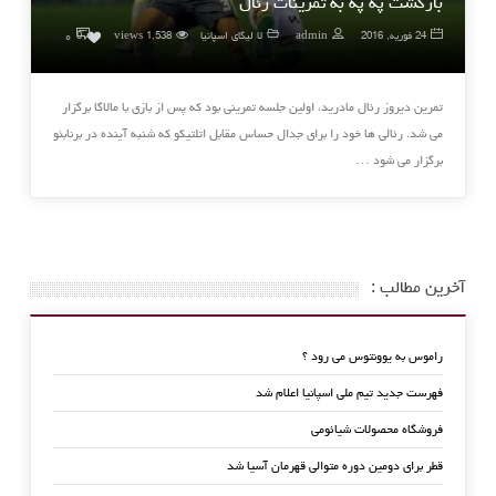
بازگشت په په به تمرینات رئال
۰
24 فوریه, 2016
admin
لا لیگای اسپانیا
1,538 views
0
تمرین دیروز رئال مادرید، اولین جلسه تمرینی بود که پس از بازی با مالاگا برگزار
می شد. رئالی ها خود را برای جدال حساس مقابل اتلتیکو که شنبه آینده در برنابئو
برگزار می شود …
آخرین مطالب :
راموس به یوونتوس می رود ؟
فهرست جدید تیم ملی اسپانیا اعلام شد
فروشگاه محصولات شیائومی
قطر برای دومین دوره متوالی قهرمان آسیا شد