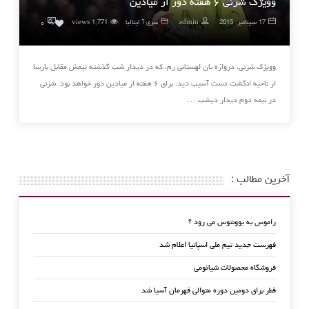
وویژک شزنی ۶ هفته دور از میادین
۰
17 سپتامبر, 2015
admin
سری آ ایتالیا
1,771 views
0
وویژک شزنی، دروازه بان لهستانی رم، که در دیدار شب گذشته تیمش مقابل بارسا
از ناحیه انگشت ‏دست آسیب دید، برای ۶ هفته از میادین دور خواهد بود.‏ شزنی
در نیمه دوم دیدار دیشب …
آخرین مطالب :
راموس به یوونتوس می رود ؟
فهرست جدید تیم ملی اسپانیا اعلام شد
فروشگاه محصولات شیائومی
قطر برای دومین دوره متوالی قهرمان آسیا شد