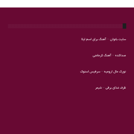
سایت بانوان
–
آهنگ برای اسم لیلا
صداکده
–
آهنگ کرمانجی
تورک مال ارومیه
–
سرفیس استوک
ظرف غذای برقی
–
شیمر