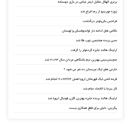
برتری الهلال مقابل اینتر میامی در بازی دوستانه
ژوزه مورینیو از رم اخراج شد
فرانتس بکن‌باوئر درگذشت
ناکامی های ادامه دار لواندوفسکی و لهستان
مسی برنده هشتمین توپ طلا شد
ارلینگ هالند جایزه گردمولر را گرفت
منچسترسیتی بهترین تیم باشگاهی مردان سال ۲۰۲۳ شد
خارجی های لیگ عربستان ده نفر می شود ؟
قرعه کشی لیگ قهرمانان اروپا فصل ۲۰۲۳/۲۴ انجام شد
کار بنزما با الاتحاد تمام شد
ارلینگ هالند برنده جایزه بهترین گلزن فوتبال اروپا شد
پگرینی: دلیلی برای قطع همکاری نیست