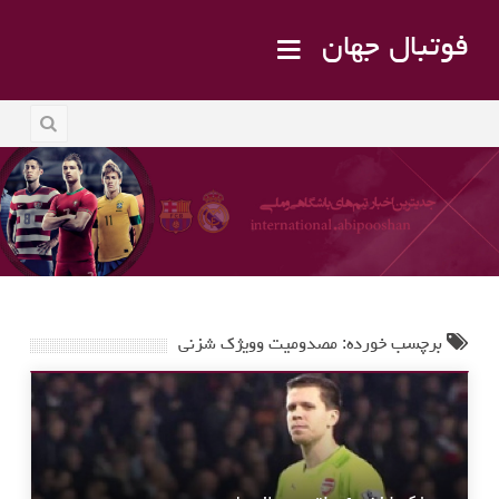
فوتبال جهان
برچسب خورده: مصدومیت وویژک شزنی