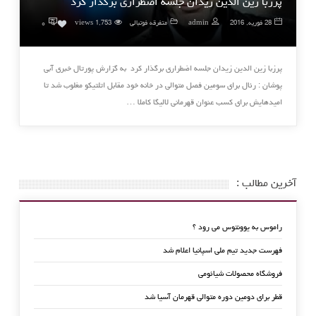
پرزبا زین الدین زیدان جلسه اضطراری برگذار کرد
۰
28 فوریه, 2016
admin
متفرقه فوتبالی
1,753 views
0
پرزبا زین الدین زیدان جلسه اضطراری برگذار کرد به گزارش پورتال خبری آبی
پوشان : رئال برای سومین فصل متوالی در خانه خود مقابل اتلتیکو مغلوب شد تا
امیدهایش برای کسب عنوان قهرمانی لالیگا کاملا …
آخرین مطالب :
راموس به یوونتوس می رود ؟
فهرست جدید تیم ملی اسپانیا اعلام شد
فروشگاه محصولات شیائومی
قطر برای دومین دوره متوالی قهرمان آسیا شد