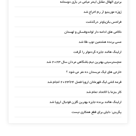
برتری الهلال مقابل اینتر میامی در بازی دوستانه
ژوزه مورینیو از رم اخراج شد
فرانتس بکن‌باوئر درگذشت
ناکامی های ادامه دار لواندوفسکی و لهستان
مسی برنده هشتمین توپ طلا شد
ارلینگ هالند جایزه گردمولر را گرفت
منچسترسیتی بهترین تیم باشگاهی مردان سال ۲۰۲۳ شد
خارجی های لیگ عربستان ده نفر می شود ؟
قرعه کشی لیگ قهرمانان اروپا فصل ۲۰۲۳/۲۴ انجام شد
کار بنزما با الاتحاد تمام شد
ارلینگ هالند برنده جایزه بهترین گلزن فوتبال اروپا شد
پگرینی: دلیلی برای قطع همکاری نیست