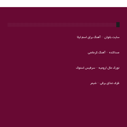
سایت بانوان
–
آهنگ برای اسم لیلا
صداکده
–
آهنگ کرمانجی
تورک مال ارومیه
–
سرفیس استوک
ظرف غذای برقی
–
شیمر