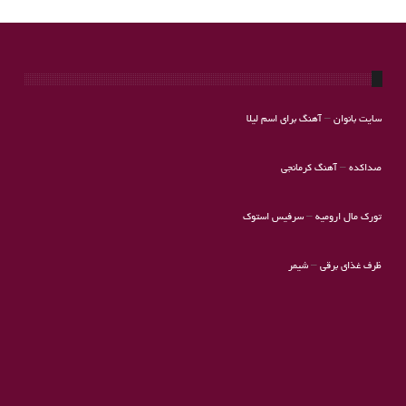
سایت بانوان
–
آهنگ برای اسم لیلا
صداکده
–
آهنگ کرمانجی
تورک مال ارومیه
–
سرفیس استوک
ظرف غذای برقی
–
شیمر