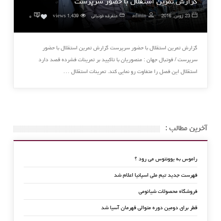
گزارش تمرین استقلال با حضور سرپرست
۰
23 ژوئن, 2016
admin
متفرقه فوتبالی
1,439 views
0
گزارش تمرین استقلال با حضور سرپرست گزارش تمرین استقلال با حضور
سرپرست / فوتبال جهان : منصوریان با تاکیید بر تمرینات فشرده قصد دارد
استقلال این فصل را متفاوت رو نمایی کند. تمرینات استقلال …
آخرین مطالب :
راموس به یوونتوس می رود ؟
فهرست جدید تیم ملی اسپانیا اعلام شد
فروشگاه محصولات شیائومی
قطر برای دومین دوره متوالی قهرمان آسیا شد