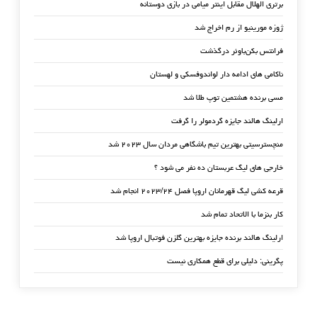
برتری الهلال مقابل اینتر میامی در بازی دوستانه
ژوزه مورینیو از رم اخراج شد
فرانتس بکن‌باوئر درگذشت
ناکامی های ادامه دار لواندوفسکی و لهستان
مسی برنده هشتمین توپ طلا شد
ارلینگ هالند جایزه گردمولر را گرفت
منچسترسیتی بهترین تیم باشگاهی مردان سال ۲۰۲۳ شد
خارجی های لیگ عربستان ده نفر می شود ؟
قرعه کشی لیگ قهرمانان اروپا فصل ۲۰۲۳/۲۴ انجام شد
کار بنزما با الاتحاد تمام شد
ارلینگ هالند برنده جایزه بهترین گلزن فوتبال اروپا شد
پگرینی: دلیلی برای قطع همکاری نیست