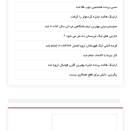
مسی برنده هشتمین توپ طلا شد
ارلینگ هالند جایزه گردمولر را گرفت
منچسترسیتی بهترین تیم باشگاهی مردان سال ۲۰۲۳ شد
خارجی های لیگ عربستان ده نفر می شود ؟
قرعه کشی لیگ قهرمانان اروپا فصل ۲۰۲۳/۲۴ انجام شد
کار بنزما با الاتحاد تمام شد
ارلینگ هالند برنده جایزه بهترین گلزن فوتبال اروپا شد
پگرینی: دلیلی برای قطع همکاری نیست