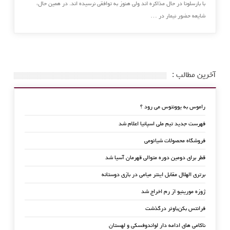
با بارسلونا در حال مذاکره اند ولی هنوز به توافقی نرسیده اند. در همین حال،
شایعه حضور نیمار در …
آخرین مطالب :
راموس به یوونتوس می رود ؟
فهرست جدید تیم ملی اسپانیا اعلام شد
فروشگاه محصولات شیائومی
قطر برای دومین دوره متوالی قهرمان آسیا شد
برتری الهلال مقابل اینتر میامی در بازی دوستانه
ژوزه مورینیو از رم اخراج شد
فرانتس بکن‌باوئر درگذشت
ناکامی های ادامه دار لواندوفسکی و لهستان