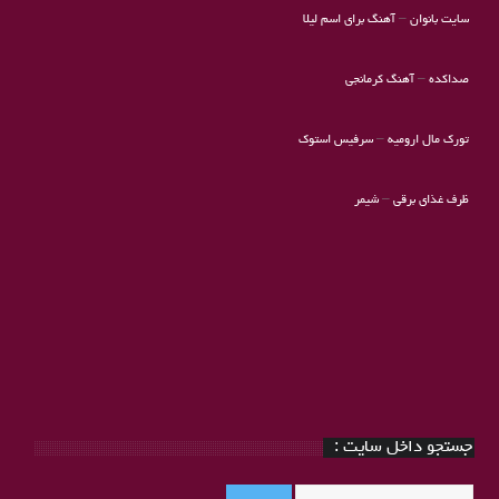
سایت بانوان
–
آهنگ برای اسم لیلا
صداکده
–
آهنگ کرمانجی
تورک مال ارومیه
–
سرفیس استوک
ظرف غذای برقی
–
شیمر
جستجو داخل سایت :