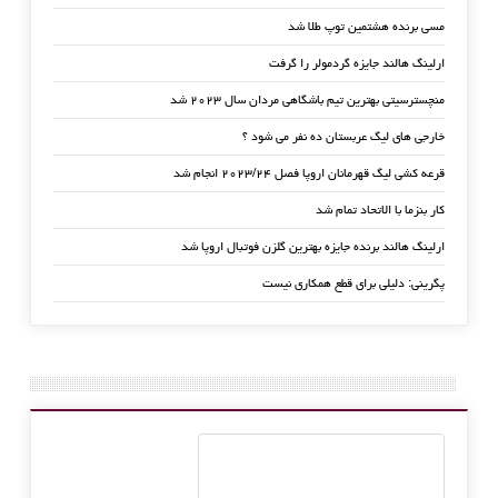
مسی برنده هشتمین توپ طلا شد
ارلینگ هالند جایزه گردمولر را گرفت
منچسترسیتی بهترین تیم باشگاهی مردان سال ۲۰۲۳ شد
خارجی های لیگ عربستان ده نفر می شود ؟
قرعه کشی لیگ قهرمانان اروپا فصل ۲۰۲۳/۲۴ انجام شد
کار بنزما با الاتحاد تمام شد
ارلینگ هالند برنده جایزه بهترین گلزن فوتبال اروپا شد
پگرینی: دلیلی برای قطع همکاری نیست