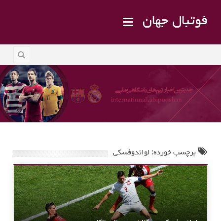
فوتبال جهان
برچسب خورده: لواندوفسکی