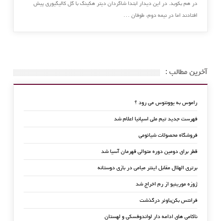
در هم بکوبد. در این دیدار ابتدا شاگردان دیتر هکینگ با گل کالیگیوری پیش
افتادند اما در نیمه دوم، طوفان …
آخرین مطالب :
راموس به یوونتوس می رود ؟
فهرست جدید تیم ملی اسپانیا اعلام شد
فروشگاه محصولات شیائومی
قطر برای دومین دوره متوالی قهرمان آسیا شد
برتری الهلال مقابل اینتر میامی در بازی دوستانه
ژوزه مورینیو از رم اخراج شد
فرانتس بکن‌باوئر درگذشت
ناکامی های ادامه دار لواندوفسکی و لهستان