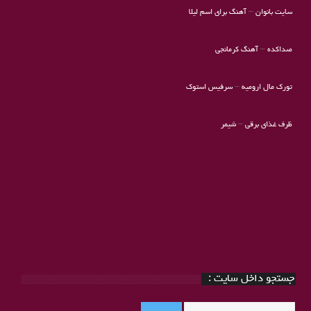
سایت بانوان
–
آهنگ برای اسم لیلا
صداکده
–
آهنگ کرمانجی
تورک مال ارومیه
–
سرفیس استوک
ظرف غذای برقی
–
شیمر
جستجو داخل سایت :