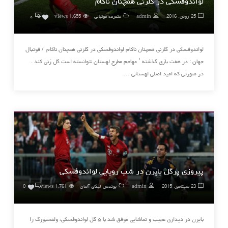
لواندوفسکی در گلزنی همچنان ناکام
۰
25 ژوئن, 2016
admin
متفرقه فوتبالی
1,655 views
0
لواندوفسکی در گلزنی همچنان ناکام لواندوفسکی در گلزنی همچنان ناکام / فوتبال
جهان : در هفت بازی گذشته ٬ مهاجم مطرح لهستان نتوانسته است گل زنی کند .
در صورتی که امید اصلی لهستانی …
پیروزی پرگل بایرن در شب رویایی لواندوفسکی
۰
23 سپتامبر, 2015
admin
بوندس لیگای آلمان
1,761 views
0
بایرن در دیداری عجیب و تماشایی موفق شد با ۵ گل لواندوفسکی، ولفسبورگ را