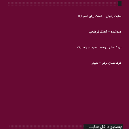
سایت بانوان
–
آهنگ برای اسم لیلا
صداکده
–
آهنگ کرمانجی
تورک مال ارومیه
–
سرفیس استوک
ظرف غذای برقی
–
شیمر
جستجو داخل سایت :