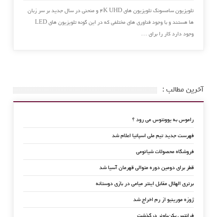
تلویزیون سامسونگ تلویزیون های ۴K UHD و منحنی در سال جدید بر سر زبان
ها هستند و با وجود فناوری های مختلفی که در این گونه تلویزیون های LED
وجود دارد کار را برای …
آخرین مطالب :
راموس به یوونتوس می رود ؟
فهرست جدید تیم ملی اسپانیا اعلام شد
فروشگاه محصولات شیائومی
قطر برای دومین دوره متوالی قهرمان آسیا شد
برتری الهلال مقابل اینتر میامی در بازی دوستانه
ژوزه مورینیو از رم اخراج شد
فرانتس بکن‌باوئر درگذشت