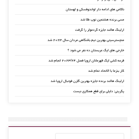
ناکامی های ادامه دار لواندوفسکی و لهستان
مسی برنده هشتمین توپ طلا شد
ارلینگ هالند جایزه گردمولر را گرفت
منچسترسیتی بهترین تیم باشگاهی مردان سال ۲۰۲۳ شد
خارجی های لیگ عربستان ده نفر می شود ؟
قرعه کشی لیگ قهرمانان اروپا فصل ۲۰۲۳/۲۴ انجام شد
کار بنزما با الاتحاد تمام شد
ارلینگ هالند برنده جایزه بهترین گلزن فوتبال اروپا شد
پگرینی: دلیلی برای قطع همکاری نیست