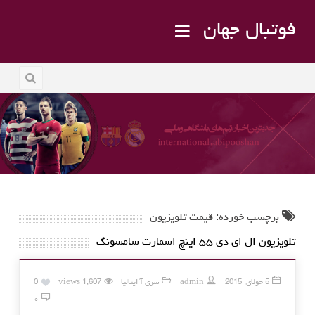
فوتبال جهان
برچسب خورده: قیمت تلویزیون
تلویزیون ال ای دی ۵۵ اینچ اسمارت سامسونگ
5 جولای, 2015
admin
سری آ ایتالیا
1,607 views
0
۰