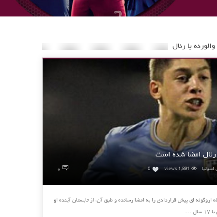
الورده با رئال
 رئال امضا شده است
۰
 اسپانیا
1,891 views
0
مادرید فدریکو والورده ، پدیده ۱۷ ساله اروگوئه ای پیش قراردادی را به امضا رسانده و طبق آن، از تابستان آینده او
ل …