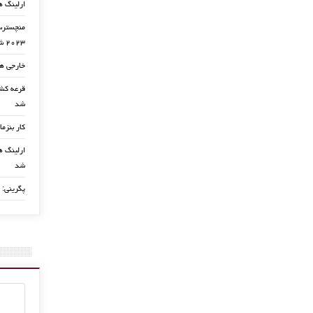
ارلینگ ه
منچسترسی
۲۰۲۳ شد
خارجی ها
شد
کار بنزما
ارلینگ ها
شد
پگرینی: 