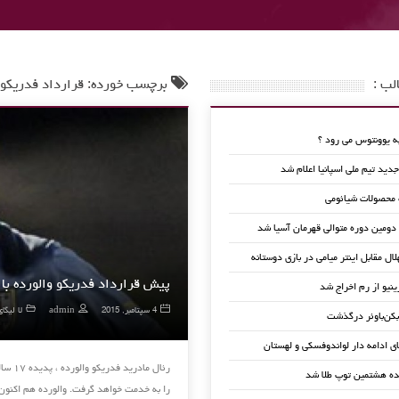
لب :
برچسب خورده: قرارداد فدریکو و
 یوونتوس می رود ؟
ید تیم ملی اسپانیا اعلام شد
 محصولات شیائومی
 دومین دوره متوالی قهرمان آسیا شد
لال مقابل اینتر میامی در بازی دوستانه
پیش قرارداد فدریکو والورده با
ینیو از رم اخراج شد
4 سپتامبر, 2015
admin
لا لیگای
کن‌باوئر درگذشت
ای ادامه دار لواندوفسکی و لهستان
رئال 
ده هشتمین توپ طلا شد
را به خدمت خواهد گرفت. والورده هم اکنون با ۱۷ سا