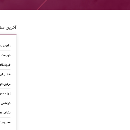
آخرین مطا
راموس به
فهرست جد
فروشگاه
قطر برای
برتری اله
ژوزه مور
فرانتس ب
ناکامی ه
مسی برن