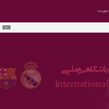
نتایج زنده
راموس به یوون
2 سال
ارلینگ هالند ج
3 سال