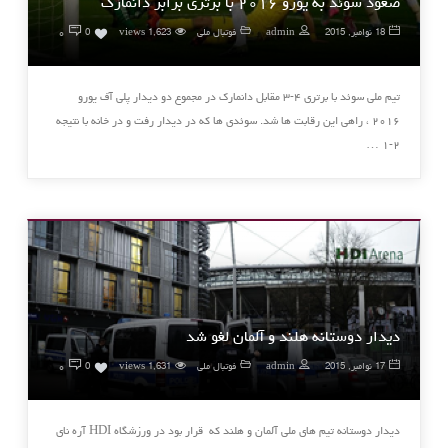
صعود سوئد به یورو ۲۰۱۶ با برتری برابر دانمارک
۰
18 نوامبر, 2015
admin
فوتبال ملی
1,623 views
0
تیم ملی سوئد با برتری ۴-۳ مقابل دانمارک ‏در مجموع دو دیدار پلی آف یورو
۲۰۱۶ ، راهی این رقابت ها شد.‏ سوئدی ها که در دیدار رفت و در خانه با نتیجه
۲-۱ …
دیدار دوستانه هلند و آلمان لغو شد
۰
17 نوامبر, 2015
admin
فوتبال ملی
1,631 views
0
دیدار دوستانه تیم های ملی آلمان و هلند که قرار بود در ورزشگاه ‏HDI‏ آره نای