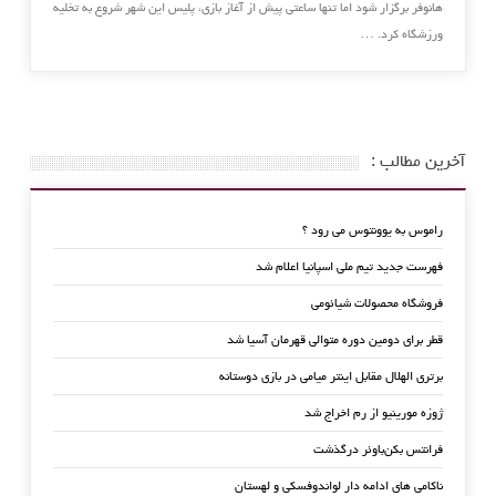
هانوفر برگزار شود اما تنها ‏ساعتی پیش از آغاز بازی، پلیس این شهر شروع به تخلیه
ورزشگاه کرد.‏ …
آخرین مطالب :
راموس به یوونتوس می رود ؟
فهرست جدید تیم ملی اسپانیا اعلام شد
فروشگاه محصولات شیائومی
قطر برای دومین دوره متوالی قهرمان آسیا شد
برتری الهلال مقابل اینتر میامی در بازی دوستانه
ژوزه مورینیو از رم اخراج شد
فرانتس بکن‌باوئر درگذشت
ناکامی های ادامه دار لواندوفسکی و لهستان