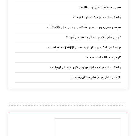
مسی برنده هشتمین توپ طلا شد
ارلینگ هالند جایزه گردمولر را گرفت
منچسترسیتی بهترین تیم باشگاهی مردان سال ۲۰۲۳ شد
خارجی های لیگ عربستان ده نفر می شود ؟
قرعه کشی لیگ قهرمانان اروپا فصل ۲۰۲۳/۲۴ انجام شد
کار بنزما با الاتحاد تمام شد
ارلینگ هالند برنده جایزه بهترین گلزن فوتبال اروپا شد
پگرینی: دلیلی برای قطع همکاری نیست