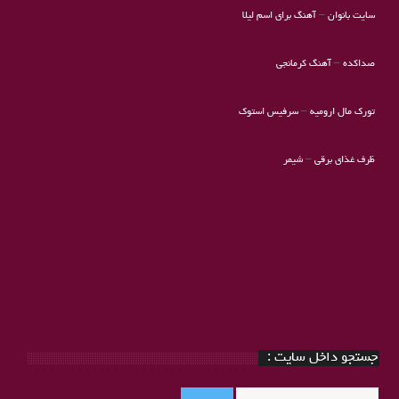
سایت بانوان
–
آهنگ برای اسم لیلا
صداکده
–
آهنگ کرمانجی
تورک مال ارومیه
–
سرفیس استوک
ظرف غذای برقی
–
شیمر
جستجو داخل سایت :