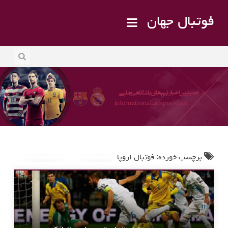
فوتبال جهان
برچسب خورده: فوتبال اروپا