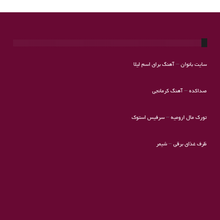
سایت بانوان
–
آهنگ برای اسم لیلا
صداکده
–
آهنگ کرمانجی
تورک مال ارومیه
–
سرفیس استوک
ظرف غذای برقی
–
شیمر