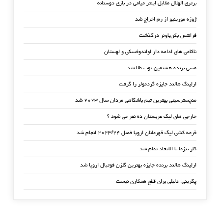
برتری الهلال مقابل اینتر میامی در بازی دوستانه
ژوزه مورینیو از رم اخراج شد
فرانتس بکن‌باوئر درگذشت
ناکامی های ادامه دار لواندوفسکی و لهستان
مسی برنده هشتمین توپ طلا شد
ارلینگ هالند جایزه گردمولر را گرفت
منچسترسیتی بهترین تیم باشگاهی مردان سال ۲۰۲۳ شد
خارجی های لیگ عربستان ده نفر می شود ؟
قرعه کشی لیگ قهرمانان اروپا فصل ۲۰۲۳/۲۴ انجام شد
کار بنزما با الاتحاد تمام شد
ارلینگ هالند برنده جایزه بهترین گلزن فوتبال اروپا شد
پگرینی: دلیلی برای قطع همکاری نیست