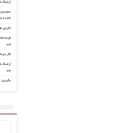
ارلینگ ه
منچسترسی
۲۰۲۳ شد
خارجی ها
شد
کار بنزما
ارلینگ ها
شد
پگرینی: 