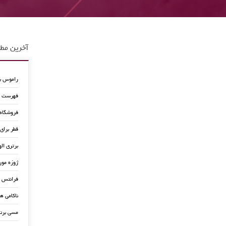
آخرین مطا
راموس به
فهرست جد
فروشگاه
قطر برای
برتری اله
ژوزه مور
فرانتس ب
ناکامی ه
مسی برن