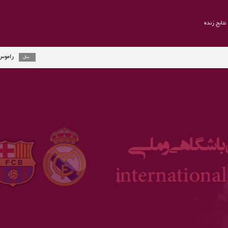
نتایج زنده
راموس به یوونتوس م
2 سال
ارلینگ هالند جایزه 
3 سال