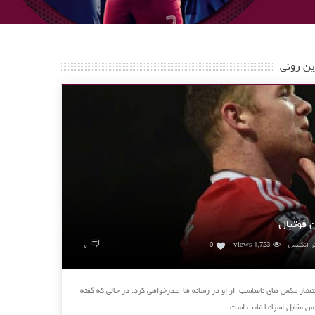
ن رونی
 فوتبال
۰
ر انگلیس
1,723 views
0
نتشار عکس های نامناسب از او در رسانه ها عذرخواهی کرد. در حالی که گفته
یس مقابل اسپانیا غایب است …