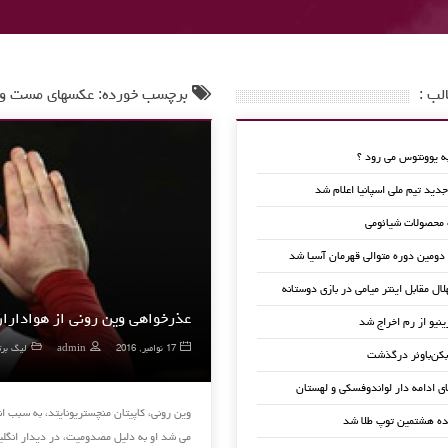
لب :
برچسب خورده: عکسهای مست وی
 یوونتوس می رود ؟
ید تیم ملی اسپانیا اعلام شد
 محصولات شیائومی
 دومین دوره متوالی قهرمان آسیا شد
لال مقابل اینتر میامی در بازی دوستانه
عذرخواهی وین رونی از هواداران
ینیو از رم اخراج شد
17 نوامبر, 2016
admin
لیگ برت
کن‌باوئر درگذشت
ای ادامه دار لواندوفسکی و لهستان
وین رونی، کاپیتان منچستریونایتد، به سبب ا
ده هشتمین توپ طلا شد
می شد او به دلیل مصدومیت، در دیدار انگل