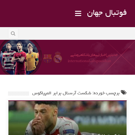
فوتبال جهان
برچسب خورده: شکست آرسنال برابر المپیاکوس