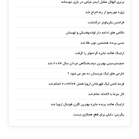
برتری الهلال مقابل اینتر میامی در بازی دوستانه
ژوزه مورینیو از رم اخراج شد
فرانتس بکن‌باوئر درگذشت
ناکامی های ادامه دار لواندوفسکی و لهستان
مسی برنده هشتمین توپ طلا شد
ارلینگ هالند جایزه گردمولر را گرفت
منچسترسیتی بهترین تیم باشگاهی مردان سال ۲۰۲۳ شد
خارجی های لیگ عربستان ده نفر می شود ؟
قرعه کشی لیگ قهرمانان اروپا فصل ۲۰۲۳/۲۴ انجام شد
کار بنزما با الاتحاد تمام شد
ارلینگ هالند برنده جایزه بهترین گلزن فوتبال اروپا شد
پگرینی: دلیلی برای قطع همکاری نیست