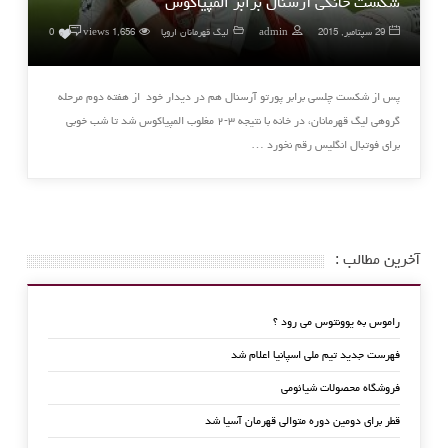
شکست خانگی آرسنال برابر المپیاکوس
۰
29 سپتامبر, 2015
admin
لیگ قهرمانان اروپا
1,656 views
0
پس از شکست چلسی برابر پورتو آرسنال هم در دیدار خود از هفته دوم مرحله
گروهی لیگ قهرمانان، در خانه با نتیجه ۳-۲ مغلوب المپیاکوس شد تا شب خوبی
برای فوتبال انگلیس رقم نخورد …
آخرین مطالب :
راموس به یوونتوس می رود ؟
فهرست جدید تیم ملی اسپانیا اعلام شد
فروشگاه محصولات شیائومی
قطر برای دومین دوره متوالی قهرمان آسیا شد