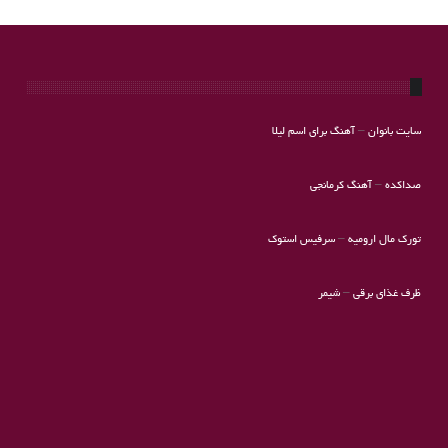
سایت بانوان
–
آهنگ برای اسم لیلا
صداکده
–
آهنگ کرمانجی
تورک مال ارومیه
–
سرفیس استوک
ظرف غذای برقی
–
شیمر