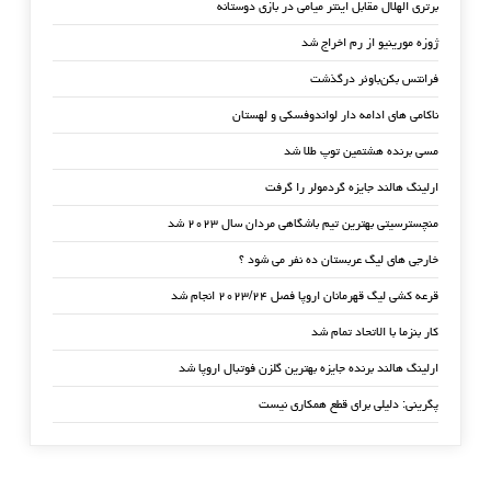
برتری الهلال مقابل اینتر میامی در بازی دوستانه
ژوزه مورینیو از رم اخراج شد
فرانتس بکن‌باوئر درگذشت
ناکامی های ادامه دار لواندوفسکی و لهستان
مسی برنده هشتمین توپ طلا شد
ارلینگ هالند جایزه گردمولر را گرفت
منچسترسیتی بهترین تیم باشگاهی مردان سال ۲۰۲۳ شد
خارجی های لیگ عربستان ده نفر می شود ؟
قرعه کشی لیگ قهرمانان اروپا فصل ۲۰۲۳/۲۴ انجام شد
کار بنزما با الاتحاد تمام شد
ارلینگ هالند برنده جایزه بهترین گلزن فوتبال اروپا شد
پگرینی: دلیلی برای قطع همکاری نیست