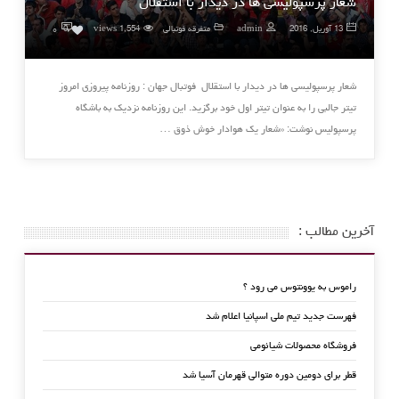
شعار پرسپولیسی ها در دیدار با استقلال
۰
13 آوریل, 2016
admin
متفرقه فوتبالی
1,554 views
0
شعار پرسپولیسی ها در دیدار با استقلال فوتبال جهان : روزنامه پیروزی امروز
تیتر جالبی را به عنوان تیتر اول خود برگزید. این روزنامه نزدیک به باشگاه
پرسپولیس نوشت: «شعار یک هوادار خوش ذوق …
آخرین مطالب :
راموس به یوونتوس می رود ؟
فهرست جدید تیم ملی اسپانیا اعلام شد
فروشگاه محصولات شیائومی
قطر برای دومین دوره متوالی قهرمان آسیا شد