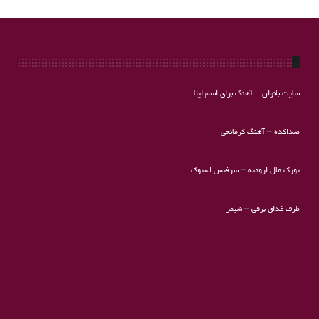
سایت بانوان
–
آهنگ برای اسم لیلا
صداکده
–
آهنگ کرمانجی
تورک مال ارومیه
–
سرفیس استوک
ظرف غذای برقی
–
شیمر