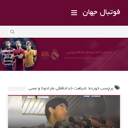
فوتبال جهان
برچسب خورده: شباهت خداحافظی مارادونا و مسی