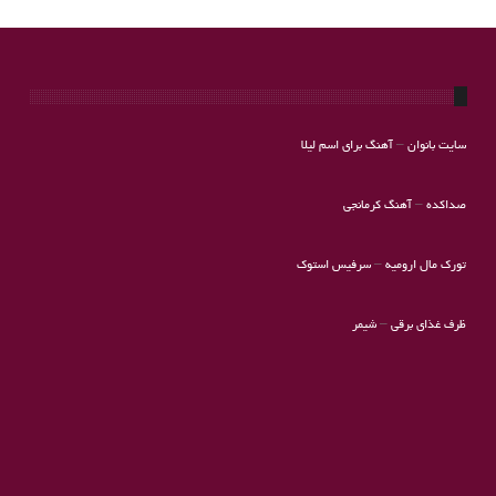
سایت بانوان
–
آهنگ برای اسم لیلا
صداکده
–
آهنگ کرمانجی
تورک مال ارومیه
–
سرفیس استوک
ظرف غذای برقی
–
شیمر