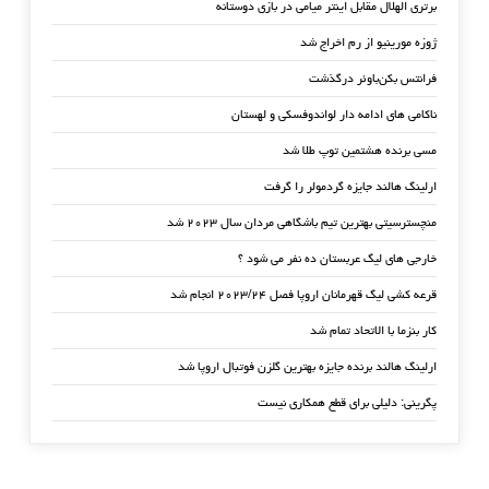
برتری الهلال مقابل اینتر میامی در بازی دوستانه
ژوزه مورینیو از رم اخراج شد
فرانتس بکن‌باوئر درگذشت
ناکامی های ادامه دار لواندوفسکی و لهستان
مسی برنده هشتمین توپ طلا شد
ارلینگ هالند جایزه گردمولر را گرفت
منچسترسیتی بهترین تیم باشگاهی مردان سال ۲۰۲۳ شد
خارجی های لیگ عربستان ده نفر می شود ؟
قرعه کشی لیگ قهرمانان اروپا فصل ۲۰۲۳/۲۴ انجام شد
کار بنزما با الاتحاد تمام شد
ارلینگ هالند برنده جایزه بهترین گلزن فوتبال اروپا شد
پگرینی: دلیلی برای قطع همکاری نیست