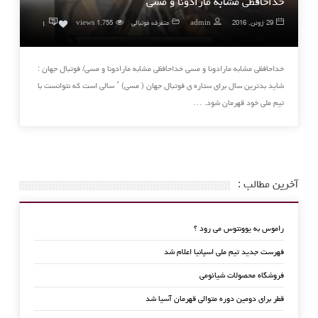
خداحافظی مشابه مارادونا و مسی
۱
29 ژوئن, 2016
admin
متفرقه فوتبالی
1,755 views
0
خداحافظی مشابه مارادونا و مسی خداحافظی مشابه مارادونا و مسی/ فوتبال جهان :
شاید بدترین سال برای ستاره ی فوتبال جهان ( مسی) ٬ سالی است که نتوانست با
تیم ملی خود قهرمان شود. …
آخرین مطالب :
راموس به یوونتوس می رود ؟
فهرست جدید تیم ملی اسپانیا اعلام شد
فروشگاه محصولات شیائومی
قطر برای دومین دوره متوالی قهرمان آسیا شد