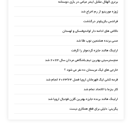
برتری الهلال مقابل اینتر میامی در بازی دوستانه
ژوزه مورینیو از رم اخراج شد
فرانتس بکن‌باوئر درگذشت
ناکامی های ادامه دار لواندوفسکی و لهستان
مسی برنده هشتمین توپ طلا شد
ارلینگ هالند جایزه گردمولر را گرفت
منچسترسیتی بهترین تیم باشگاهی مردان سال ۲۰۲۳ شد
خارجی های لیگ عربستان ده نفر می شود ؟
قرعه کشی لیگ قهرمانان اروپا فصل ۲۰۲۳/۲۴ انجام شد
کار بنزما با الاتحاد تمام شد
ارلینگ هالند برنده جایزه بهترین گلزن فوتبال اروپا شد
پگرینی: دلیلی برای قطع همکاری نیست