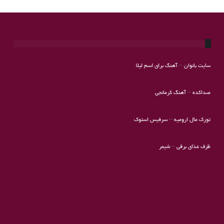
سایت بانوان
–
آهنگ برای اسم لیلا
صداکده
–
آهنگ کرمانجی
تورک مال ارومیه
–
سرفیس استوک
ظرف غذای برقی
–
شیمر