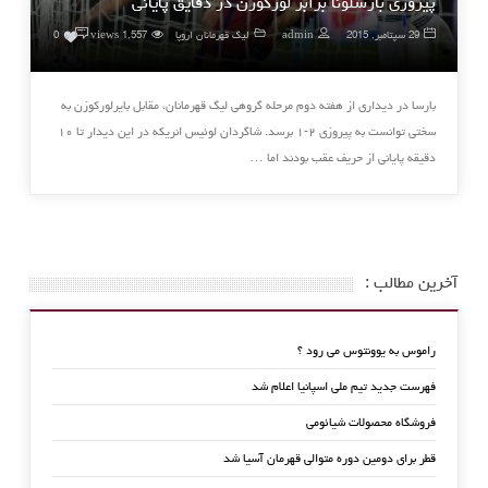
پیروزی بارسلونا برابر لورکوزن در دقایق پایانی
۰
29 سپتامبر, 2015
admin
لیگ قهرمانان اروپا
1,557 views
0
بارسا در دیداری از هفته دوم مرحله گروهی لیگ قهرمانان، مقابل بایرلورکوزن به
سختی توانست به پیروزی ۲-۱ برسد. شاگردان لوئیس انریکه در این دیدار تا ۱۰
دقیقه پایانی از حریف عقب بودند اما …
آخرین مطالب :
راموس به یوونتوس می رود ؟
فهرست جدید تیم ملی اسپانیا اعلام شد
فروشگاه محصولات شیائومی
قطر برای دومین دوره متوالی قهرمان آسیا شد