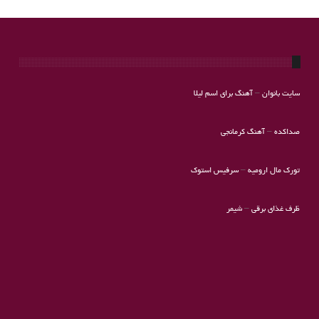
سایت بانوان
–
آهنگ برای اسم لیلا
صداکده
–
آهنگ کرمانجی
تورک مال ارومیه
–
سرفیس استوک
ظرف غذای برقی
–
شیمر