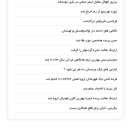
برتری الهلال مقابل اینتر میامی در بازی دوستانه
ژوزه مورینیو از رم اخراج شد
فرانتس بکن‌باوئر درگذشت
ناکامی های ادامه دار لواندوفسکی و لهستان
مسی برنده هشتمین توپ طلا شد
ارلینگ هالند جایزه گردمولر را گرفت
منچسترسیتی بهترین تیم باشگاهی مردان سال ۲۰۲۳ شد
خارجی های لیگ عربستان ده نفر می شود ؟
قرعه کشی لیگ قهرمانان اروپا فصل ۲۰۲۳/۲۴ انجام شد
کار بنزما با الاتحاد تمام شد
ارلینگ هالند برنده جایزه بهترین گلزن فوتبال اروپا شد
پگرینی: دلیلی برای قطع همکاری نیست