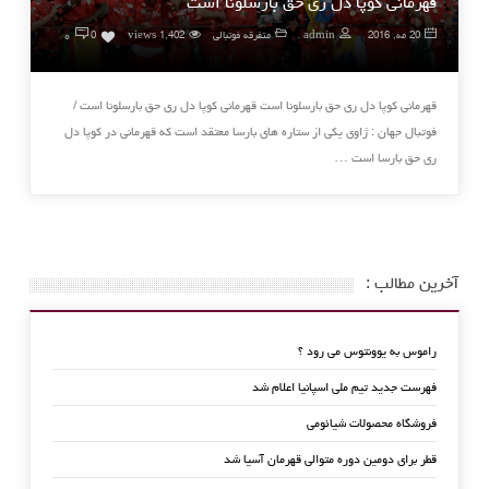
قهرمانی کوپا دل ری حق بارسلونا است
۰
20 مه, 2016
admin
متفرقه فوتبالی
1,402 views
0
قهرمانی کوپا دل ری حق بارسلونا است قهرمانی کوپا دل ری حق بارسلونا است /
فوتبال جهان : ژاوی یکی از ستاره های بارسا معتقد است که قهرمانی در کوپا دل
ری حق بارسا است …
آخرین مطالب :
راموس به یوونتوس می رود ؟
فهرست جدید تیم ملی اسپانیا اعلام شد
فروشگاه محصولات شیائومی
قطر برای دومین دوره متوالی قهرمان آسیا شد