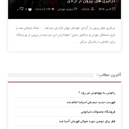
درگیری های بیرون از آزادی
۰
9 مه, 2016
admin
متفرقه فوتبالی
2,178 views
0
درگیری های بیرون از آزادی فوتبال جهان گزارش میدهد … جنگ خیابانی بعد از
بازی استقلال تهران و تراکتور سازی ! هواداران این دو تیم در بیرون از ورزشگاه
برای دقایقی با یکدیگر درگیر …
آخرین مطالب :
راموس به یوونتوس می رود ؟
فهرست جدید تیم ملی اسپانیا اعلام شد
فروشگاه محصولات شیائومی
قطر برای دومین دوره متوالی قهرمان آسیا شد