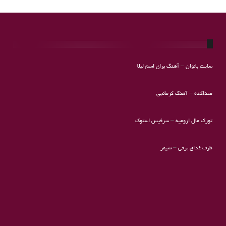
سایت بانوان
–
آهنگ برای اسم لیلا
صداکده
–
آهنگ کرمانجی
تورک مال ارومیه
–
سرفیس استوک
ظرف غذای برقی
–
شیمر