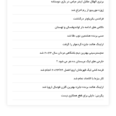
برتری الهلال مقابل اینتر میامی در بازی دوستانه
ژوزه مورینیو از رم اخراج شد
فرانتس بکن‌باوئر درگذشت
ناکامی های ادامه دار لواندوفسکی و لهستان
مسی برنده هشتمین توپ طلا شد
ارلینگ هالند جایزه گردمولر را گرفت
منچسترسیتی بهترین تیم باشگاهی مردان سال ۲۰۲۳ شد
خارجی های لیگ عربستان ده نفر می شود ؟
قرعه کشی لیگ قهرمانان اروپا فصل ۲۰۲۳/۲۴ انجام شد
کار بنزما با الاتحاد تمام شد
ارلینگ هالند برنده جایزه بهترین گلزن فوتبال اروپا شد
پگرینی: دلیلی برای قطع همکاری نیست