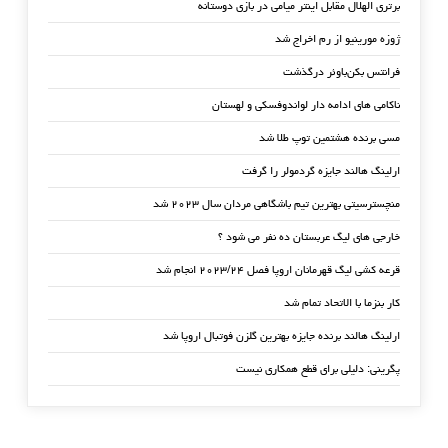
برتری الهلال مقابل اینتر میامی در بازی دوستانه
ژوزه مورینیو از رم اخراج شد
فرانتس بکن‌باوئر درگذشت
ناکامی های ادامه دار لواندوفسکی و لهستان
مسی برنده هشتمین توپ طلا شد
ارلینگ هالند جایزه گردمولر را گرفت
منچسترسیتی بهترین تیم باشگاهی مردان سال ۲۰۲۳ شد
خارجی های لیگ عربستان ده نفر می شود ؟
قرعه کشی لیگ قهرمانان اروپا فصل ۲۰۲۳/۲۴ انجام شد
کار بنزما با الاتحاد تمام شد
ارلینگ هالند برنده جایزه بهترین گلزن فوتبال اروپا شد
پگرینی: دلیلی برای قطع همکاری نیست