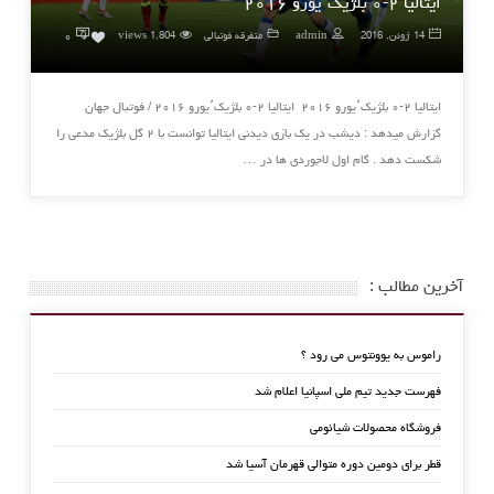
ایتالیا ۲-۰ بلژیک٬یورو ۲۰۱۶
۰
14 ژوئن, 2016
admin
متفرقه فوتبالی
1,804 views
0
ایتالیا ۲-۰ بلژیک٬یورو ۲۰۱۶ ایتالیا ۲-۰ بلژیک٬یورو ۲۰۱۶ / فوتبال جهان
گزارش میدهد : دیشب در یک بازی دیدنی ایتالیا توانست با ۲ گل بلژیک مدعی را
شکست دهد . گام اول لاجوردی ها در …
آخرین مطالب :
راموس به یوونتوس می رود ؟
فهرست جدید تیم ملی اسپانیا اعلام شد
فروشگاه محصولات شیائومی
قطر برای دومین دوره متوالی قهرمان آسیا شد