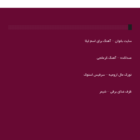
سایت بانوان
–
آهنگ برای اسم لیلا
صداکده
–
آهنگ کرمانجی
تورک مال ارومیه
–
سرفیس استوک
ظرف غذای برقی
–
شیمر