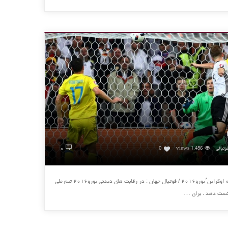
۰
وتبالی
1,456 views
0
آلمان ۲ – ۰ اوکراین٬یورو۲۰۱۶ آلمان ۲ – ۰ اوکراین٬یورو۲۰۱۶ / فوتبال جهان : در رقابت های دیدنی یورو۲۰۱۶ تیم ملی