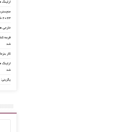
ارلینگ ه
منچسترسی
۲۰۲۳ شد
خارجی ها
شد
کار بنزما
ارلینگ ها
شد
پگرینی: 