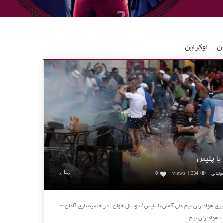
ن – اوکراین
با پلیس
۰
وتبالی
1,334 views
0
ری هواداران تیم ملی آلمان با پلیس / فوتبال جهان : در حاشیه بازی آلمان –
ات هواداران تیم …