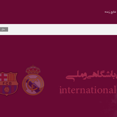
نتایج زنده
راموس به یوو
2 سال
ارلینگ هالند 
3 سال