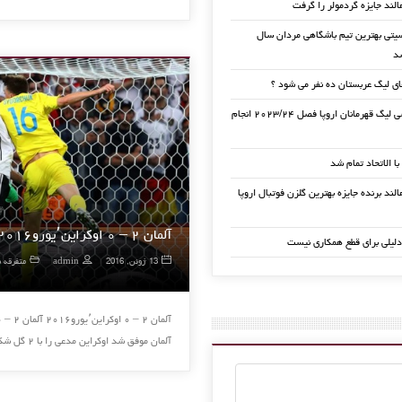
الند جایزه گردمولر را گرفت
تی بهترین تیم باشگاهی مردان سال
ی لیگ عربستان ده نفر می شود ؟
قرعه کشی لیگ قهرمانان اروپا فصل ۲۰۲۳/۲۴ انجام
 با الاتحاد تمام شد
لند برنده جایزه بهترین گلزن فوتبال اروپا
آلمان ۲ – ۰ اوکراین٬یورو۲۰۱۶
دلیلی برای قطع همکاری نیست
13 ژوئن, 2016
admin
متفرقه ف
آلمان موفق شد اوکراین مدعی را با ۲ گل شکست دهد . برای …