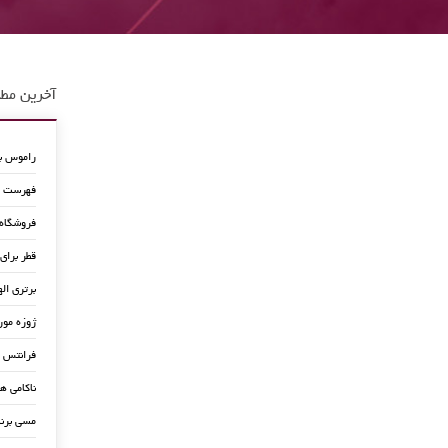
آخرین مطا
راموس به
فهرست جد
فروشگاه
قطر برای
برتری اله
ژوزه مور
فرانتس ب
ناکامی ه
مسی برن