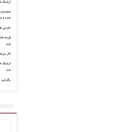
ارلینگ ه
منچسترسی
۲۰۲۳ شد
خارجی ها
شد
کار بنزما
ارلینگ ها
شد
پگرینی: 