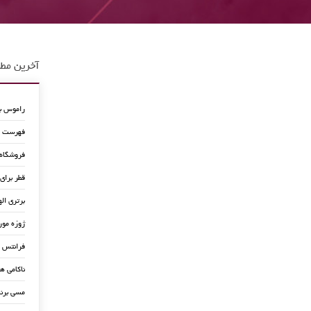
آخرین مطا
راموس به
فهرست جد
فروشگاه
قطر برای
برتری اله
ژوزه مور
فرانتس ب
ناکامی ه
مسی برن