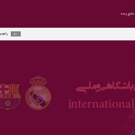
نتایج زنده
راموس به یوونتوس می
2 سال