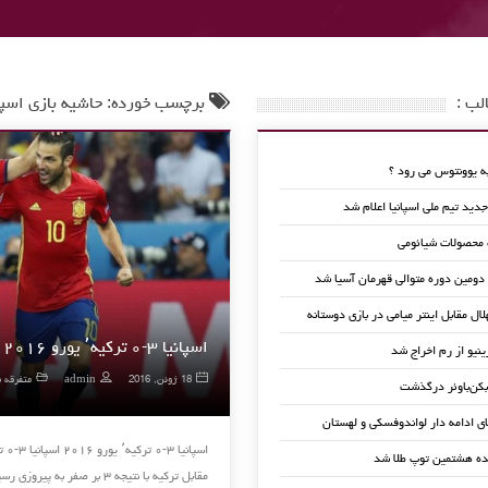
لب :
برچسب خورده: حاشیه بازی اسپان
 یوونتوس می رود ؟
ید تیم ملی اسپانیا اعلام شد
 محصولات شیائومی
 دومین دوره متوالی قهرمان آسیا شد
لال مقابل اینتر میامی در بازی دوستانه
اسپانیا ۳-۰ ترکیه٬ یورو ۲۰۱۶
ینیو از رم اخراج شد
18 ژوئن, 2016
admin
متفرقه ف
کن‌باوئر درگذشت
ای ادامه دار لواندوفسکی و لهستان
ده هشتمین توپ طلا شد
مقابل ترکیه با نتیجه ۳ بر صفر به پیروزی رسید …