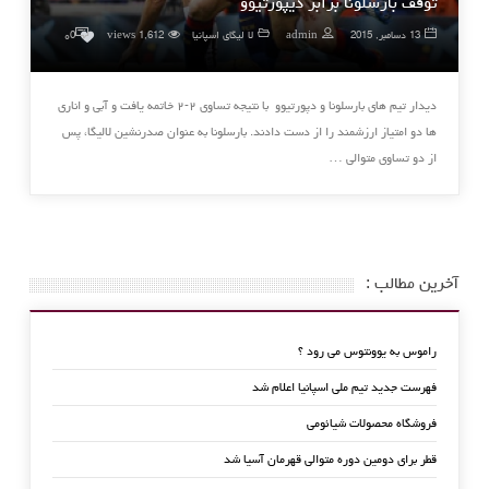
توقف بارسلونا برابر دیپورتیوو
۰
13 دسامبر, 2015
admin
لا لیگای اسپانیا
1,612 views
0
دیدار تیم های بارسلونا و دپورتیوو با نتیجه تساوی ۲-۲ خاتمه یافت و آبی و اناری
ها دو امتیاز ارزشمند را از دست دادند. بارسلونا به عنوان صدرنشین لالیگا، پس
از دو تساوی متوالی …
آخرین مطالب :
راموس به یوونتوس می رود ؟
فهرست جدید تیم ملی اسپانیا اعلام شد
فروشگاه محصولات شیائومی
قطر برای دومین دوره متوالی قهرمان آسیا شد