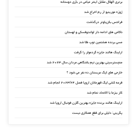
برتری الهلال مقابل اینتر میامی در بازی دوستانه
ژوزه مورینیو از رم اخراج شد
فرانتس بکن‌باوئر درگذشت
ناکامی های ادامه دار لواندوفسکی و لهستان
مسی برنده هشتمین توپ طلا شد
ارلینگ هالند جایزه گردمولر را گرفت
منچسترسیتی بهترین تیم باشگاهی مردان سال ۲۰۲۳ شد
خارجی های لیگ عربستان ده نفر می شود ؟
قرعه کشی لیگ قهرمانان اروپا فصل ۲۰۲۳/۲۴ انجام شد
کار بنزما با الاتحاد تمام شد
ارلینگ هالند برنده جایزه بهترین گلزن فوتبال اروپا شد
پگرینی: دلیلی برای قطع همکاری نیست