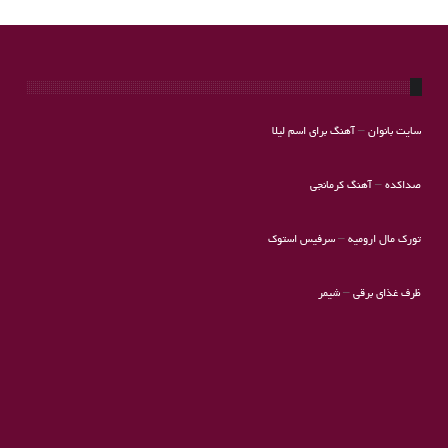
سایت بانوان
–
آهنگ برای اسم لیلا
صداکده
–
آهنگ کرمانجی
تورک مال ارومیه
–
سرفیس استوک
ظرف غذای برقی
–
شیمر