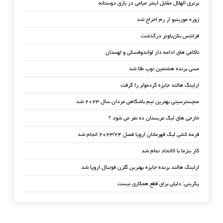
برتری الهلال مقابل اینتر میامی در بازی دوستانه
ژوزه مورینیو از رم اخراج شد
فرانتس بکن‌باوئر درگذشت
ناکامی های ادامه دار لواندوفسکی و لهستان
مسی برنده هشتمین توپ طلا شد
ارلینگ هالند جایزه گردمولر را گرفت
منچسترسیتی بهترین تیم باشگاهی مردان سال ۲۰۲۳ شد
خارجی های لیگ عربستان ده نفر می شود ؟
قرعه کشی لیگ قهرمانان اروپا فصل ۲۰۲۳/۲۴ انجام شد
کار بنزما با الاتحاد تمام شد
ارلینگ هالند برنده جایزه بهترین گلزن فوتبال اروپا شد
پگرینی: دلیلی برای قطع همکاری نیست