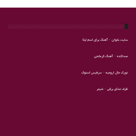
سایت بانوان
–
آهنگ برای اسم لیلا
صداکده
–
آهنگ کرمانجی
تورک مال ارومیه
–
سرفیس استوک
ظرف غذای برقی
–
شیمر