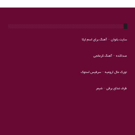
سایت بانوان
–
آهنگ برای اسم لیلا
صداکده
–
آهنگ کرمانجی
تورک مال ارومیه
–
سرفیس استوک
ظرف غذای برقی
–
شیمر