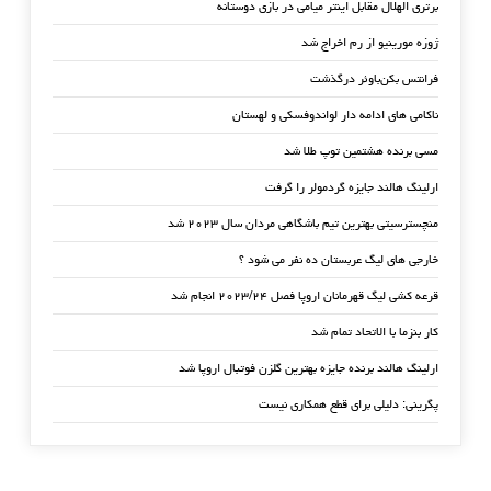
برتری الهلال مقابل اینتر میامی در بازی دوستانه
ژوزه مورینیو از رم اخراج شد
فرانتس بکن‌باوئر درگذشت
ناکامی های ادامه دار لواندوفسکی و لهستان
مسی برنده هشتمین توپ طلا شد
ارلینگ هالند جایزه گردمولر را گرفت
منچسترسیتی بهترین تیم باشگاهی مردان سال ۲۰۲۳ شد
خارجی های لیگ عربستان ده نفر می شود ؟
قرعه کشی لیگ قهرمانان اروپا فصل ۲۰۲۳/۲۴ انجام شد
کار بنزما با الاتحاد تمام شد
ارلینگ هالند برنده جایزه بهترین گلزن فوتبال اروپا شد
پگرینی: دلیلی برای قطع همکاری نیست