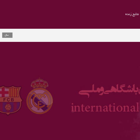
نتایج زنده
راموس به یو
2 سال
ارلینگ هالند
3 سال