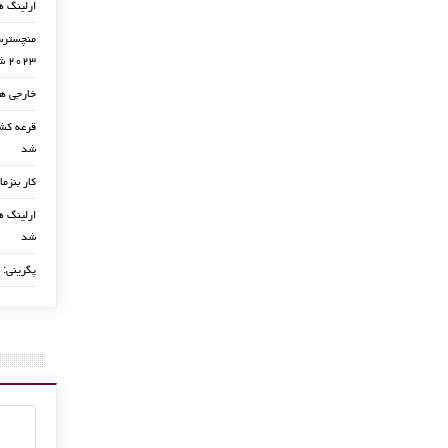
ارلینگ ه
منچسترسی
۲۰۲۳ شد
خارجی ها
شد
کار بنزما
ارلینگ ها
شد
پگرینی: 