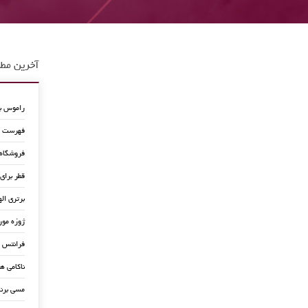
آخرین مطا
راموس به
فهرست جد
فروشگاه
قطر برای
برتری اله
ژوزه مور
فرانتس ب
ناکامی ه
مسی برن