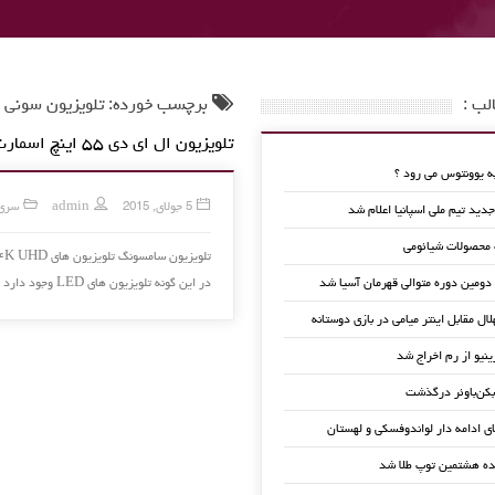
لب :
برچسب خورده: تلویزیون سونی
تلویزیون ال ای دی ۵۵ اینچ اسمارت سامسونگ
 یوونتوس می رود ؟
5 جولای, 2015
admin
سری آ
ید تیم ملی اسپانیا اعلام شد
 محصولات شیائومی
 دومین دوره متوالی قهرمان آسیا شد
در این گونه تلویزیون های LED وجود دارد کار را برای …
لال مقابل اینتر میامی در بازی دوستانه
ینیو از رم اخراج شد
کن‌باوئر درگذشت
ای ادامه دار لواندوفسکی و لهستان
ده هشتمین توپ طلا شد