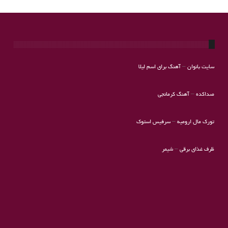
سایت بانوان
–
آهنگ برای اسم لیلا
صداکده
–
آهنگ کرمانجی
تورک مال ارومیه
–
سرفیس استوک
ظرف غذای برقی
–
شیمر