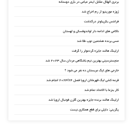
برتری الهلال مقابل اینتر میامی در بازی دوستانه
ژوزه مورینیو از رم اخراج شد
فرانتس بکن‌باوئر درگذشت
ناکامی های ادامه دار لواندوفسکی و لهستان
مسی برنده هشتمین توپ طلا شد
ارلینگ هالند جایزه گردمولر را گرفت
منچسترسیتی بهترین تیم باشگاهی مردان سال ۲۰۲۳ شد
خارجی های لیگ عربستان ده نفر می شود ؟
قرعه کشی لیگ قهرمانان اروپا فصل ۲۰۲۳/۲۴ انجام شد
کار بنزما با الاتحاد تمام شد
ارلینگ هالند برنده جایزه بهترین گلزن فوتبال اروپا شد
پگرینی: دلیلی برای قطع همکاری نیست