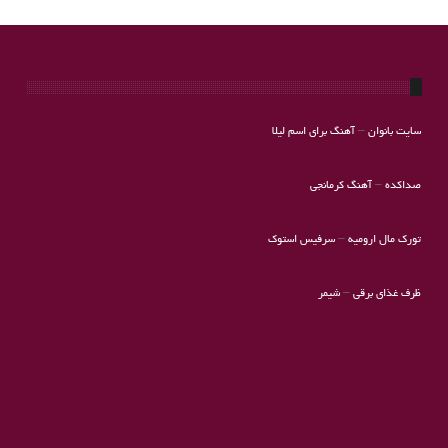
سایت بانوان
–
آهنگ برای اسم لیلا
صداکده
–
آهنگ کرمانجی
تورک مال ارومیه
–
سرفیس استوک
ظرف غذای برقی
–
شیمر