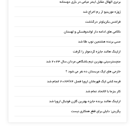
برتری الهلال مقابل اینتر میامی در بازی دوستانه
ژوزه مورینیو از رم اخراج شد
فرانتس بکن‌باوئر درگذشت
ناکامی های ادامه دار لواندوفسکی و لهستان
مسی برنده هشتمین توپ طلا شد
ارلینگ هالند جایزه گردمولر را گرفت
منچسترسیتی بهترین تیم باشگاهی مردان سال ۲۰۲۳ شد
خارجی های لیگ عربستان ده نفر می شود ؟
قرعه کشی لیگ قهرمانان اروپا فصل ۲۰۲۳/۲۴ انجام شد
کار بنزما با الاتحاد تمام شد
ارلینگ هالند برنده جایزه بهترین گلزن فوتبال اروپا شد
پگرینی: دلیلی برای قطع همکاری نیست