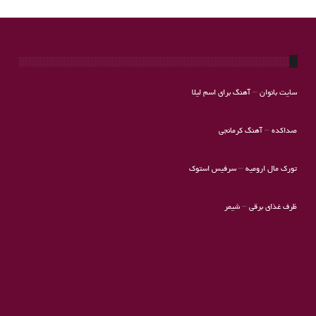
سایت بانوان
–
آهنگ برای اسم لیلا
صداکده
–
آهنگ کرمانجی
تورک مال ارومیه
–
سرفیس استوک
ظرف غذای برقی
–
شیمر