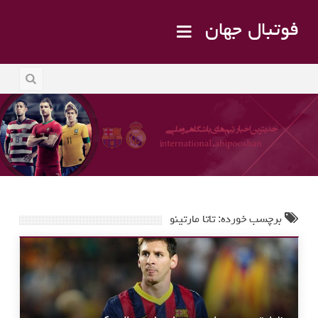
فوتبال جهان
برچسب خورده: تاتا مارتینو