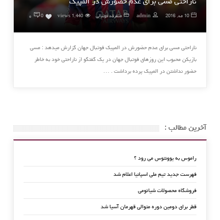
ناراحتی مسی برای عدم حضورش در المپیک
۰
10 مه, 2016
admin
متفرقه فوتبالی
1,440 views
0
ناراحتی مسی برای عدم حضورش در المپیک فوتبال جهان گزارش میدهد : مسی
بازیکن محبوب این روزهای فوتبال جهان در یک گفتگو از ناراحتی خود به خاطر
حضور نداشتن در المپیک پرده برداشت . …
آخرین مطالب :
راموس به یوونتوس می رود ؟
فهرست جدید تیم ملی اسپانیا اعلام شد
فروشگاه محصولات شیائومی
قطر برای دومین دوره متوالی قهرمان آسیا شد