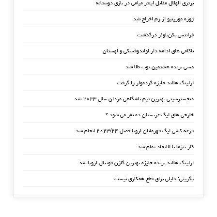
برتری الهلال مقابل اینتر میامی در بازی دوستانه
ژوزه مورینیو از رم اخراج شد
فرانتس بکن‌باوئر درگذشت
ناکامی های ادامه دار لواندوفسکی و لهستان
مسی برنده هشتمین توپ طلا شد
ارلینگ هالند جایزه گردمولر را گرفت
منچسترسیتی بهترین تیم باشگاهی مردان سال ۲۰۲۳ شد
خارجی های لیگ عربستان ده نفر می شود ؟
قرعه کشی لیگ قهرمانان اروپا فصل ۲۰۲۳/۲۴ انجام شد
کار بنزما با الاتحاد تمام شد
ارلینگ هالند برنده جایزه بهترین گلزن فوتبال اروپا شد
پگرینی: دلیلی برای قطع همکاری نیست