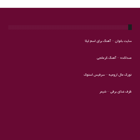
سایت بانوان
–
آهنگ برای اسم لیلا
صداکده
–
آهنگ کرمانجی
تورک مال ارومیه
–
سرفیس استوک
ظرف غذای برقی
–
شیمر