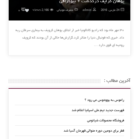
یوهان کرایف درگذشت + بیوگرافی
۰
24 مارس, 2016
admin
متفرقه فوتبالی
2,166 views
0
۳۰ مهر ماه بود که رادیو کاتالونیا خبر از ابتلای یوهان کرویف به بیماری سرطان ریه
داد. خبری که فوتبال دنیا را متاثر کرد.گزارش‌ها حاکی از آن بودند که کرویف
روحیه ای قوی دارد …
آخرین مطالب :
راموس به یوونتوس می رود ؟
فهرست جدید تیم ملی اسپانیا اعلام شد
فروشگاه محصولات شیائومی
قطر برای دومین دوره متوالی قهرمان آسیا شد