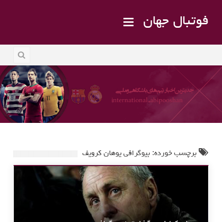
فوتبال جهان
برچسب خورده: بیوگرافی یوهان کرویف