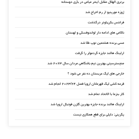
برتری الهلال مقابل اینتر میامی در بازی دوستانه
ژوزه مورینیو از رم اخراج شد
فرانتس بکن‌باوئر درگذشت
ناکامی های ادامه دار لواندوفسکی و لهستان
مسی برنده هشتمین توپ طلا شد
ارلینگ هالند جایزه گردمولر را گرفت
منچسترسیتی بهترین تیم باشگاهی مردان سال ۲۰۲۳ شد
خارجی های لیگ عربستان ده نفر می شود ؟
قرعه کشی لیگ قهرمانان اروپا فصل ۲۰۲۳/۲۴ انجام شد
کار بنزما با الاتحاد تمام شد
ارلینگ هالند برنده جایزه بهترین گلزن فوتبال اروپا شد
پگرینی: دلیلی برای قطع همکاری نیست