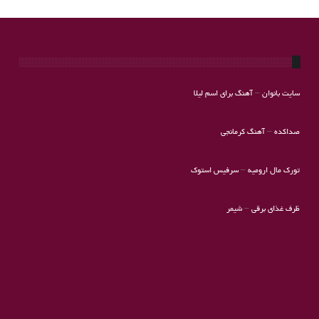
سایت بانوان
–
آهنگ برای اسم لیلا
صداکده
–
آهنگ کرمانجی
تورک مال ارومیه
–
سرفیس استوک
ظرف غذای برقی
–
شیمر