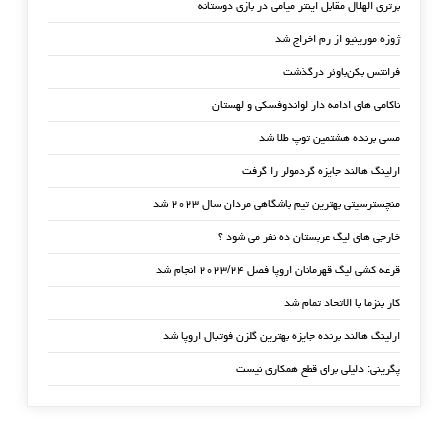
برتری الهلال مقابل اینتر میامی در بازی دوستانه
ژوزه مورینیو از رم اخراج شد
فرانتس بکن‌باوئر درگذشت
ناکامی های ادامه دار لواندوفسکی و لهستان
مسی برنده هشتمین توپ طلا شد
ارلینگ هالند جایزه گردمولر را گرفت
منچسترسیتی بهترین تیم باشگاهی مردان سال ۲۰۲۳ شد
خارجی های لیگ عربستان ده نفر می شود ؟
قرعه کشی لیگ قهرمانان اروپا فصل ۲۰۲۳/۲۴ انجام شد
کار بنزما با الاتحاد تمام شد
ارلینگ هالند برنده جایزه بهترین گلزن فوتبال اروپا شد
پگرینی: دلیلی برای قطع همکاری نیست