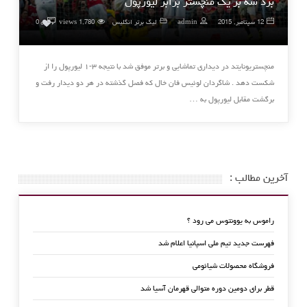
برد سه بر یک منچستر برابر لیورپول
۰
12 سپتامبر, 2015
admin
لیگ برتر انگلیس
1,780 views
0
منچستریونایتد در دیداری تماشایی و برتر موفق شد با نتیجه ۳-۱ لیورپول را از
شکست دهد . شاگردان لوئیس فان خال که فصل گذشته در هر دو دیدار رفت و
برگشت مقابل ‏لیورپول به …
آخرین مطالب :
راموس به یوونتوس می رود ؟
فهرست جدید تیم ملی اسپانیا اعلام شد
فروشگاه محصولات شیائومی
قطر برای دومین دوره متوالی قهرمان آسیا شد