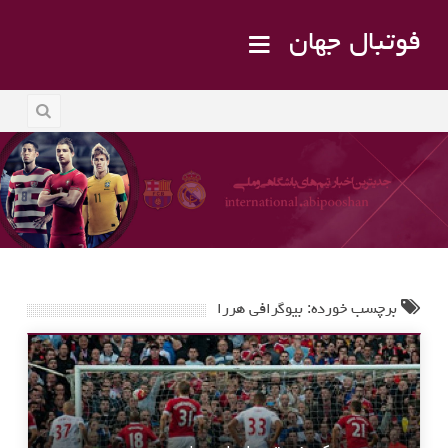
فوتبال جهان
برچسب خورده: بیوگرافی هررا