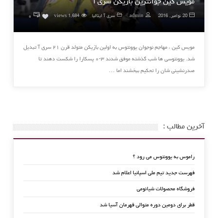
مویس کین جوانترین بازیکن سری آ
۰
20 نوامبر, 2016
admin
سری آ ایتالیا
1,684 views
0
مویس کین ، مهاجم نوجوان یوونتوس به اولین بازیکن متولد قرن ۲۱ سری آ تبدیل
شد. یوونتوسی ها شب گذشته موفق شدند ۳-۰ پسکارا را شکست دهند تا
صدرنشینی شان را تحکیم ببخشند اما …
آخرین مطالب :
راموس به یوونتوس می رود ؟
فهرست جدید تیم ملی اسپانیا اعلام شد
فروشگاه محصولات شیائومی
قطر برای دومین دوره متوالی قهرمان آسیا شد