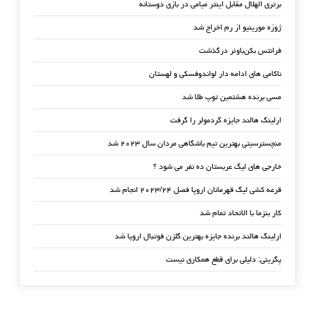
برتری الهلال مقابل اینتر میامی در بازی دوستانه
ژوزه مورینیو از رم اخراج شد
فرانتس بکن‌باوئر درگذشت
ناکامی های ادامه دار لواندوفسکی و لهستان
مسی برنده هشتمین توپ طلا شد
ارلینگ هالند جایزه گردمولر را گرفت
منچسترسیتی بهترین تیم باشگاهی مردان سال ۲۰۲۳ شد
خارجی های لیگ عربستان ده نفر می شود ؟
قرعه کشی لیگ قهرمانان اروپا فصل ۲۰۲۳/۲۴ انجام شد
کار بنزما با الاتحاد تمام شد
ارلینگ هالند برنده جایزه بهترین گلزن فوتبال اروپا شد
پگرینی: دلیلی برای قطع همکاری نیست