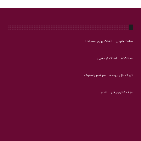
سایت بانوان
–
آهنگ برای اسم لیلا
صداکده
–
آهنگ کرمانجی
تورک مال ارومیه
–
سرفیس استوک
ظرف غذای برقی
–
شیمر