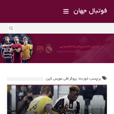
فوتبال جهان
برچسب خورده: بیوگرافی مویس کین