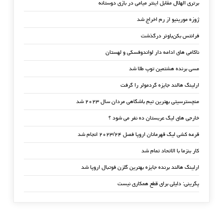
برتری الهلال مقابل اینتر میامی در بازی دوستانه
ژوزه مورینیو از رم اخراج شد
فرانتس بکن‌باوئر درگذشت
ناکامی های ادامه دار لواندوفسکی و لهستان
مسی برنده هشتمین توپ طلا شد
ارلینگ هالند جایزه گردمولر را گرفت
منچسترسیتی بهترین تیم باشگاهی مردان سال ۲۰۲۳ شد
خارجی های لیگ عربستان ده نفر می شود ؟
قرعه کشی لیگ قهرمانان اروپا فصل ۲۰۲۳/۲۴ انجام شد
کار بنزما با الاتحاد تمام شد
ارلینگ هالند برنده جایزه بهترین گلزن فوتبال اروپا شد
پگرینی: دلیلی برای قطع همکاری نیست