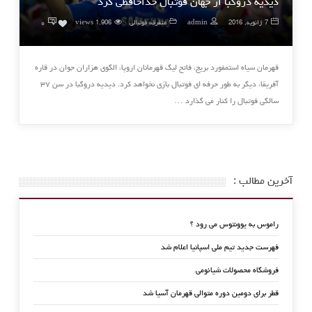
دیدیه دروگبا از جهان فوتبال خداحافظی کرد
۰
7 ژانویه, 2016
admin
متفرقه فوتبالی
1,906 views
0
قهرمان سیاه استمفورد بریج، فاتح لیگ قهرمانان اروپا، الگوی هزاران جوان در قاره
آفریقا، دیگر به طور حرفه ای فوتبال بازی نخواهد کرد. دیدیه دروگبا در سن ۳۷
سالگی فوتبال را کنار می گذارد …
آخرین مطالب :
راموس به یوونتوس می رود ؟
فهرست جدید تیم ملی اسپانیا اعلام شد
فروشگاه محصولات شیائومی
قطر برای دومین دوره متوالی قهرمان آسیا شد