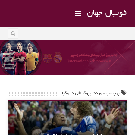
فوتبال جهان
برچسب خورده: بیوگرافی دروگبا