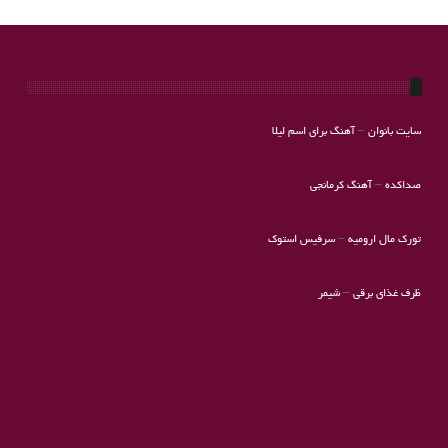
سایت بانوان
–
آهنگ برای اسم لیلا
صداکده
–
آهنگ کرمانجی
تورک مال ارومیه
–
سرفیس استوک
ظرف غذای برقی
–
شیمر