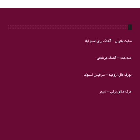
سایت بانوان
–
آهنگ برای اسم لیلا
صداکده
–
آهنگ کرمانجی
تورک مال ارومیه
–
سرفیس استوک
ظرف غذای برقی
–
شیمر