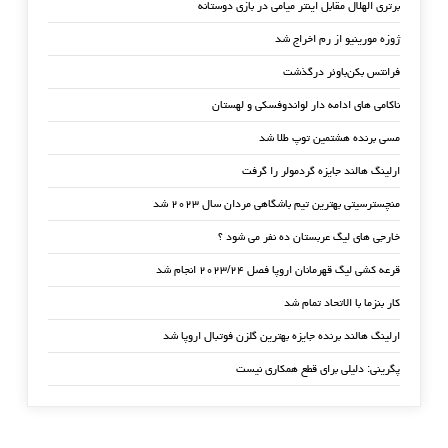
برتری الهلال مقابل اینتر میامی در بازی دوستانه
ژوزه مورینیو از رم اخراج شد
فرانتس بکن‌باوئر درگذشت
ناکامی های ادامه دار لواندوفسکی و لهستان
مسی برنده هشتمین توپ طلا شد
ارلینگ هالند جایزه گردمولر را گرفت
منچسترسیتی بهترین تیم باشگاهی مردان سال ۲۰۲۳ شد
خارجی های لیگ عربستان ده نفر می شود ؟
قرعه کشی لیگ قهرمانان اروپا فصل ۲۰۲۳/۲۴ انجام شد
کار بنزما با الاتحاد تمام شد
ارلینگ هالند برنده جایزه بهترین گلزن فوتبال اروپا شد
پگرینی: دلیلی برای قطع همکاری نیست