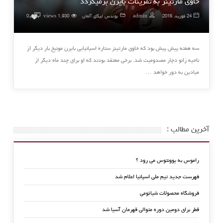
خاوی مارتینز به تمرینات بایرن برمیگردد
۰
24 فوریه, 2016
admin
بوندس لیگای آلمان
1,930 views
0
سه هفته پیش پیش بود که خاوی مارتینز ستاره اسپانیایی بایرن مونیخ بار دیگر از
ناحیه زانو دچار مصدومیت شد. برخی معتقد بودند که او برای چند ماه دیگر از
میادین به دور خواهد …
آخرین مطالب :
راموس به یوونتوس می رود ؟
فهرست جدید تیم ملی اسپانیا اعلام شد
فروشگاه محصولات شیائومی
قطر برای دومین دوره متوالی قهرمان آسیا شد