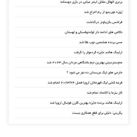
برتری الهلال مقابل اینتر میامی در بازی دوستانه
ژوزه مورینیو از رم اخراج شد
فرانتس بکن‌باوئر درگذشت
ناکامی های ادامه دار لواندوفسکی و لهستان
مسی برنده هشتمین توپ طلا شد
ارلینگ هالند جایزه گردمولر را گرفت
منچسترسیتی بهترین تیم باشگاهی مردان سال ۲۰۲۳ شد
خارجی های لیگ عربستان ده نفر می شود ؟
قرعه کشی لیگ قهرمانان اروپا فصل ۲۰۲۳/۲۴ انجام شد
کار بنزما با الاتحاد تمام شد
ارلینگ هالند برنده جایزه بهترین گلزن فوتبال اروپا شد
پگرینی: دلیلی برای قطع همکاری نیست