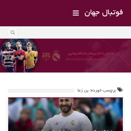
فوتبال جهان
برچسب خورده: بن زما