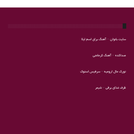
سایت بانوان
–
آهنگ برای اسم لیلا
صداکده
–
آهنگ کرمانجی
تورک مال ارومیه
–
سرفیس استوک
ظرف غذای برقی
–
شیمر