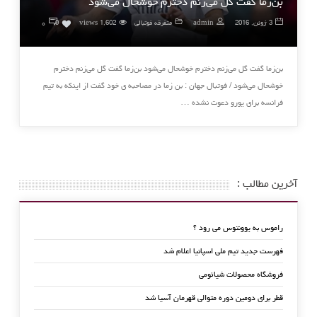
بن‌زما گفت گل می‌زنم دخترم خوشحال می‌شود
۰
3 ژوئن, 2016
admin
متفرقه فوتبالی
1,602 views
0
بن‌زما گفت گل می‌زنم دخترم خوشحال می‌شود بن‌زما گفت گل می‌زنم دخترم
خوشحال می‌شود / فوتبال جهان : بن زما در مصاحبه ی خود گفت از اینکه به تیم
فرانسه برای یورو دعوت نشده …
آخرین مطالب :
راموس به یوونتوس می رود ؟
فهرست جدید تیم ملی اسپانیا اعلام شد
فروشگاه محصولات شیائومی
قطر برای دومین دوره متوالی قهرمان آسیا شد