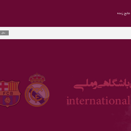
نتایج زنده
راموس به ی
2 سال
ارلینگ هالن
3 سال