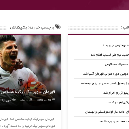
لب :
برچسب خورده: بشیکتاش
 یوونتوس می رود ؟
ید تیم ملی اسپانیا اعلام شد
 محصولات شیائومی
 دومین دوره متوالی قهرمان آسیا شد
لال مقابل اینتر میامی در بازی دوستانه
قهرمان سوپرلیگ ترکیه مشخص 
ینیو از رم اخراج شد
16 مه, 2016
admin
سوپر لیگ ت
کن‌باوئر درگذشت
ای ادامه دار لواندوفسکی و لهستان
ده هشتمین توپ طلا شد
قهرمانی سوپر لیگ ترکیه را به دست آورد . 