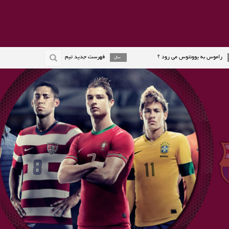
وونتوس می رود ؟
فهرست جدید تیم ملی اسپانیا اعلام شد
2 سال
2 سال
د جایزه گردمولر را گرفت