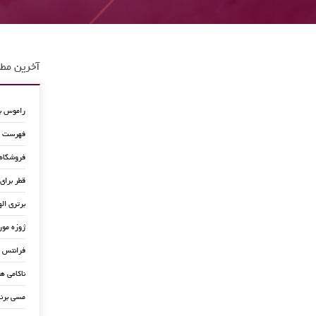
آخرین مطا
راموس به
فهرست جد
فروشگاه
قطر برای
برتری اله
ژوزه مور
فرانتس ب
ناکامی ه
مسی برن