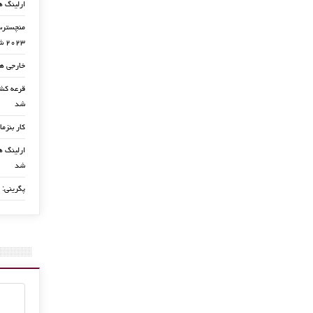
ارلینگ ه
منچسترسی
۲۰۲۳ شد
خارجی ها
شد
کار بنزما
ارلینگ ها
شد
پگرینی: 