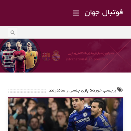
فوتبال جهان
برچسب خورده: بازی چلسی و ساندرلند