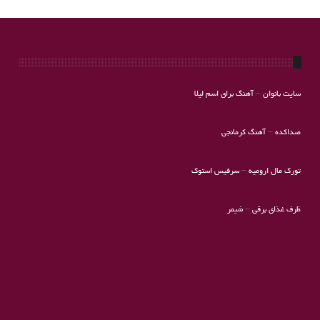
سایت بانوان
–
آهنگ برای اسم لیلا
صداکده
–
آهنگ کرمانجی
تورک مال ارومیه
–
سرفیس استوک
ظرف غذای برقی
–
شیمر