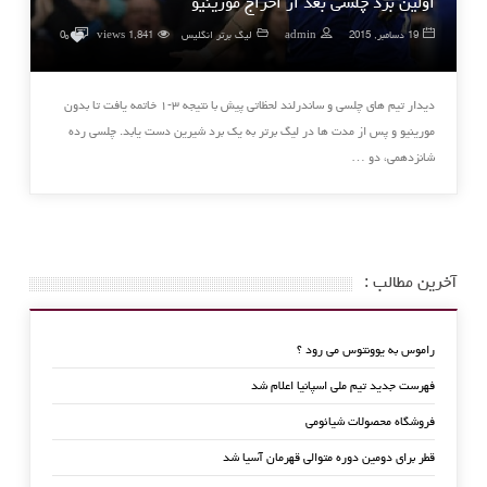
اولین برد چلسی بعد از اخراج مورینیو
۰
19 دسامبر, 2015
admin
لیگ برتر انگلیس
1,841 views
0
دیدار تیم های چلسی و ساندرلند لحظاتی پیش با نتیجه ۳-۱ خاتمه یافت تا بدون
مورینیو و پس از مدت ها در لیگ برتر به یک برد شیرین دست یابد. چلسی رده
شانزدهمی، دو …
آخرین مطالب :
راموس به یوونتوس می رود ؟
فهرست جدید تیم ملی اسپانیا اعلام شد
فروشگاه محصولات شیائومی
قطر برای دومین دوره متوالی قهرمان آسیا شد