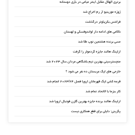
برتری الهلال مقابل اینتر میامی در بازی دوستانه
ژوزه مورینیو از رم اخراج شد
فرانتس بکن‌باوئر درگذشت
ناکامی های ادامه دار لواندوفسکی و لهستان
مسی برنده هشتمین توپ طلا شد
ارلینگ هالند جایزه گردمولر را گرفت
منچسترسیتی بهترین تیم باشگاهی مردان سال ۲۰۲۳ شد
خارجی های لیگ عربستان ده نفر می شود ؟
قرعه کشی لیگ قهرمانان اروپا فصل ۲۰۲۳/۲۴ انجام شد
کار بنزما با الاتحاد تمام شد
ارلینگ هالند برنده جایزه بهترین گلزن فوتبال اروپا شد
پگرینی: دلیلی برای قطع همکاری نیست