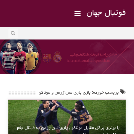
فوتبال جهان
برچسب خورده: بازی پاری سن ژرمن و موناکو
با برتری پرگل مقابل موناکو , پاری سن ژرمن به فینال جام