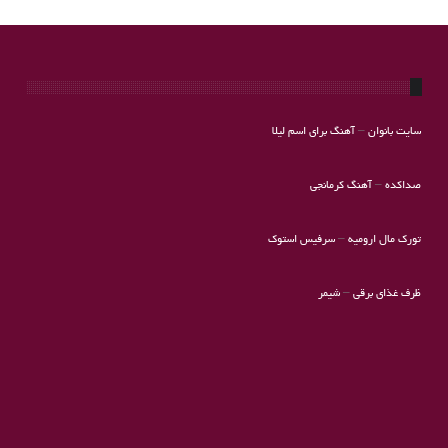
سایت بانوان
–
آهنگ برای اسم لیلا
صداکده
–
آهنگ کرمانجی
تورک مال ارومیه
–
سرفیس استوک
ظرف غذای برقی
–
شیمر