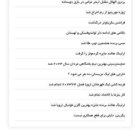
برتری الهلال مقابل اینتر میامی در بازی دوستانه
ژوزه مورینیو از رم اخراج شد
فرانتس بکن‌باوئر درگذشت
ناکامی های ادامه دار لواندوفسکی و لهستان
مسی برنده هشتمین توپ طلا شد
ارلینگ هالند جایزه گردمولر را گرفت
منچسترسیتی بهترین تیم باشگاهی مردان سال ۲۰۲۳ شد
خارجی های لیگ عربستان ده نفر می شود ؟
قرعه کشی لیگ قهرمانان اروپا فصل ۲۰۲۳/۲۴ انجام شد
کار بنزما با الاتحاد تمام شد
ارلینگ هالند برنده جایزه بهترین گلزن فوتبال اروپا شد
پگرینی: دلیلی برای قطع همکاری نیست