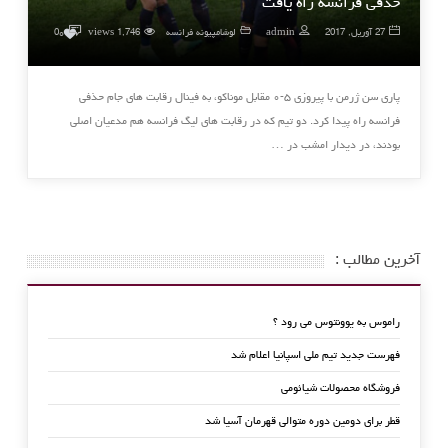
حذفی فرانسه راه یافت
۰
27 آوریل, 2017
admin
لوشامپیونه فرانسه
1,746 views
0
پاری سن ژرمن با پیروزی ۵-۰ مقابل موناکو، به فینال رقابت های جام حذفی
فرانسه راه پیدا کرد. دو تیم که در رقابت های لیگ فرانسه هم مدعیان اصلی
بودند، در دیدار امشب در …
آخرین مطالب :
راموس به یوونتوس می رود ؟
فهرست جدید تیم ملی اسپانیا اعلام شد
فروشگاه محصولات شیائومی
قطر برای دومین دوره متوالی قهرمان آسیا شد